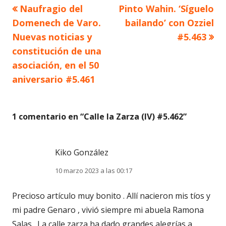
Artículo
Artículo
Naufragio del
Pinto Wahin. ‘Síguelo
Navegación
anterior
siguiente
Domenech de Varo.
bailando’ con Ozziel
de
Nuevas noticias y
#5.463
constitución de una
entradas
asociación, en el 50
aniversario #5.461
1 comentario en “
Calle la Zarza (IV) #5.462
”
Kiko González
10 marzo 2023 a las 00:17
Precioso artículo muy bonito . Allí nacieron mis tíos y
mi padre Genaro , vivió siempre mi abuela Ramona
Salas . La calle zarza ha dado grandes alegrías a