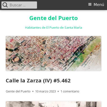
Buscar:
Menú
Menú
principal
Saltar
Gente del Puerto
al
contenido
Habitantes de El Puerto de Santa María
Calle la Zarza (IV) #5.462
Autor
Publicado
en Calle la Zarza (I
Gente del Puerto
10 marzo 2023
1 comentario
el