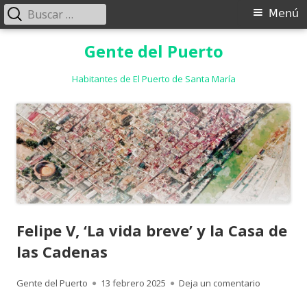
Buscar:
Menú
Menú
principal
Saltar
Gente del Puerto
al
contenido
Habitantes de El Puerto de Santa María
Felipe V, ‘La vida breve’ y la Casa de
las Cadenas
Autor
Publicado
para Felipe
Gente del Puerto
13 febrero 2025
Deja un comentario
el