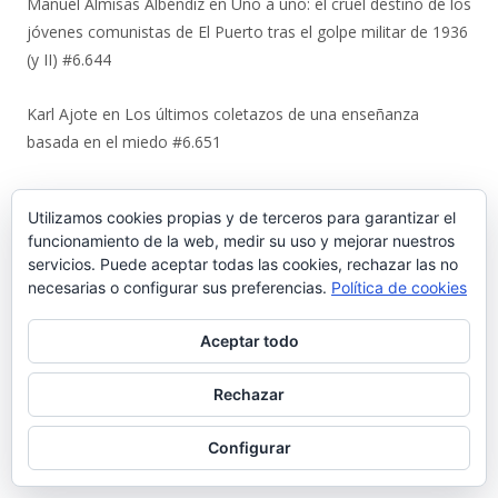
Manuel Almisas Albéndiz
en
Uno a uno: el cruel destino de los
jóvenes comunistas de El Puerto tras el golpe militar de 1936
(y II) #6.644
Karl Ajote
en
Los últimos coletazos de una enseñanza
basada en el miedo #6.651
José Antonio Cots Rojas
en
Los últimos coletazos de una
Utilizamos cookies propias y de terceros para garantizar el
enseñanza basada en el miedo #6.651
funcionamiento de la web, medir su uso y mejorar nuestros
servicios. Puede aceptar todas las cookies, rechazar las no
Manuel Justo Morales
en
Urbaluz, cuando El Puerto se vistió
necesarias o configurar sus preferencias.
Política de cookies
la americana #6.652
Aceptar todo
Juan Carlos Neva Delgado
en
Urbaluz, cuando El Puerto se
vistió la americana #6.652
Rechazar
Magdalena Rodríguez Lara
en
Urbaluz, cuando El Puerto se
Configurar
vistió la americana #6.652