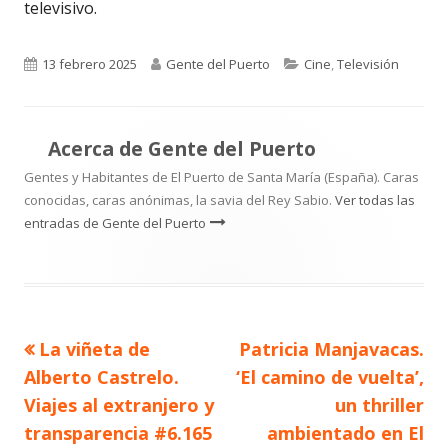
televisivo.
Publicado
Autor
Categorías
13 febrero 2025
Gente del Puerto
Cine
,
Televisión
el
Acerca de
Gente del Puerto
Gentes y Habitantes de El Puerto de Santa María (España). Caras
conocidas, caras anónimas, la savia del Rey Sabio.
Ver todas las
entradas de Gente del Puerto
Artículo
Artículo
La viñeta de
Patricia Manjavacas.
Navegación
anterior
siguiente
Alberto Castrelo.
‘El camino de vuelta’,
de
Viajes al extranjero y
un thriller
transparencia #6.165
ambientado en El
entradas