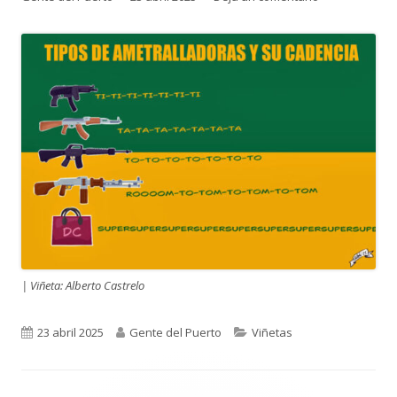
el
| Viñeta: Alberto Castrelo
Publicado
Autor
Categorías
23 abril 2025
Gente del Puerto
Viñetas
el