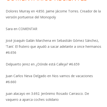
Dolores Murray
en
4.850. Jaime Jácome Torres. Creador de la
versión portuense del Monopoly
Sara
en
COMENTAR
José Joaquín Galán Marchena
en
Sebastián Gómez Sánchez,
‘Tani’. El frutero que ayudó a sacar adelante a once hermanos
#6.656
Delpuerto Jerez
en
¿Dónde está Calleja? #6.659
Juan Carlos Neva Delgado
en
Nos vamos de vacaciones
#6.660
juan alacayo
en
3.692. Jerónimo Rosado Carrasco. De
vaquero a aparca coches solidario