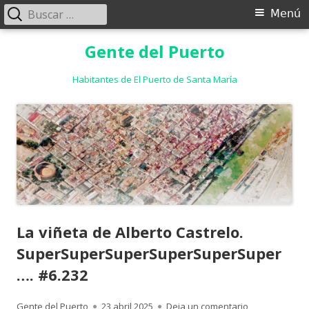
Buscar:
Menú
Menú
principal
Saltar
Gente del Puerto
al
contenido
Habitantes de El Puerto de Santa María
La viñeta de Alberto Castrelo.
SuperSuperSuperSuperSuperSuper
…. #6.232
Autor
Publicado
para La viñet
Gente del Puerto
23 abril 2025
Deja un comentario