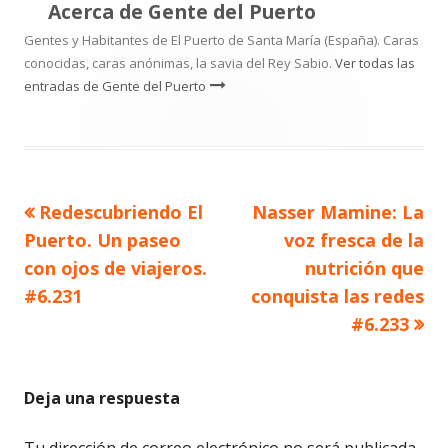
Acerca de
Gente del Puerto
Gentes y Habitantes de El Puerto de Santa María (España). Caras
conocidas, caras anónimas, la savia del Rey Sabio.
Ver todas las
entradas de Gente del Puerto
Artículo
Artículo
Redescubriendo El
Nasser Mamine: La
Navegación
anterior
siguiente
Puerto. Un paseo
voz fresca de la
de
con ojos de viajeros.
nutrición que
#6.231
conquista las redes
entradas
#6.233
Deja una respuesta