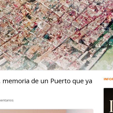
s’, memoria de un Puerto que ya
INFO
Ba
lat
en Luis ‘el de los huevos’, memoria de un Puerto que ya no vuelv
mentarios
pri