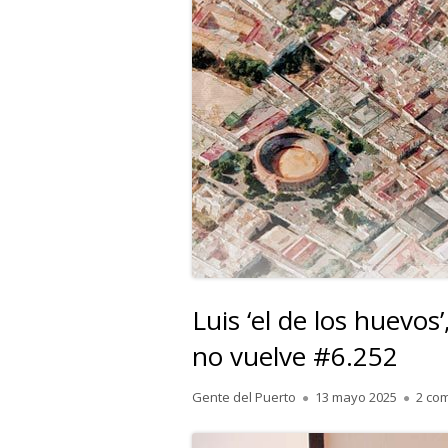
Luis ‘el de los huevo
no vuelve #6.252
Autor
Publicado
Gente del Puerto
13 mayo 2025
2 co
el