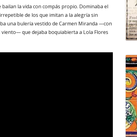
 bailan la vida con compás propio. Dominaba el
irrepetible de los que imitan a la alegría sin
aba una bulería vestido de Carmen Miranda —con
al viento— que dejaba boquiabierta a Lola Flores