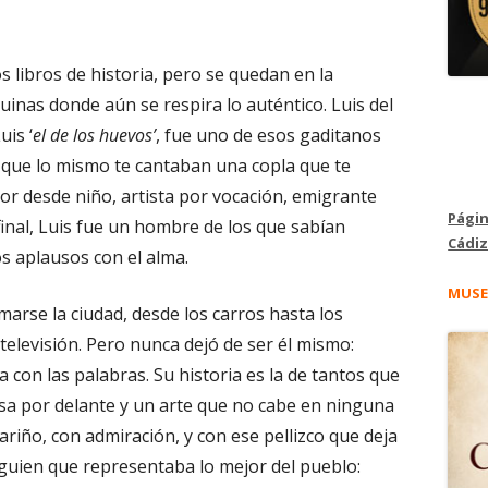
 libros de historia, pero se quedan en la
uinas donde aún se respira lo auténtico. Luis del
is ‘
el de los huevos’
, fue uno de esos gaditanos
, que lo mismo te cantaban una copla que te
or desde niño, artista por vocación, emigrante
Págin
final, Luis fue un hombre de los que sabían
Cádiz
os aplausos con el alma.
MUSE
rmarse la ciudad, desde los carros hasta los
 televisión. Pero nunca dejó de ser él mismo:
con las palabras. Su historia es la de tantos que
isa por delante y un arte que no cabe en ninguna
ariño, con admiración, y con ese pellizco que deja
lguien que representaba lo mejor del pueblo: