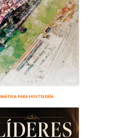
RMÁTICA PARA HOSTELERÍA
rra
eral
e #6.252
ncipal