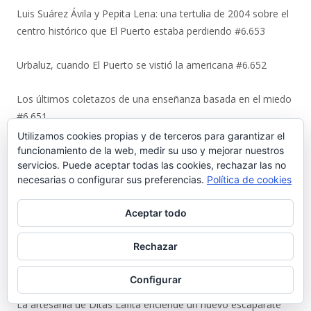
Luis Suárez Ávila y Pepita Lena: una tertulia de 2004 sobre el
centro histórico que El Puerto estaba perdiendo #6.653
Urbaluz, cuando El Puerto se vistió la americana #6.652
Los últimos coletazos de una enseñanza basada en el miedo
#6.651
Utilizamos cookies propias y de terceros para garantizar el
En 1970, bendición de los espigones de Poniente y Levante
funcionamiento de la web, medir su uso y mejorar nuestros
servicios. Puede aceptar todas las cookies, rechazar las no
#6.650
necesarias o configurar sus preferencias.
Política de cookies
El Coto de la Isleta y Valdelagrana. Geohistoria de un espacio
Aceptar todo
entre el mar y las marismas #6.649
Rechazar
La viñeta de Alberto Castrelo. Concentración para ver el
Mundial #6.648
Configurar
La artesanía de Ditas Lafita enciende un nuevo escaparate