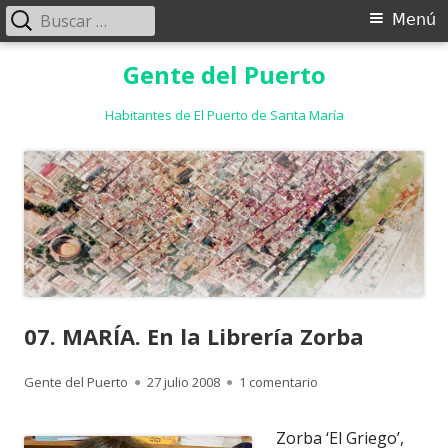
Buscar:
Menú
Menú
principal
Saltar
Gente del Puerto
al
contenido
Habitantes de El Puerto de Santa María
07. MARÍA. En la Librería Zorba
Autor
Publicado
en 07. MARÍA. En la Li
Gente del Puerto
27 julio 2008
1 comentario
el
Zorba ‘El Griego’,