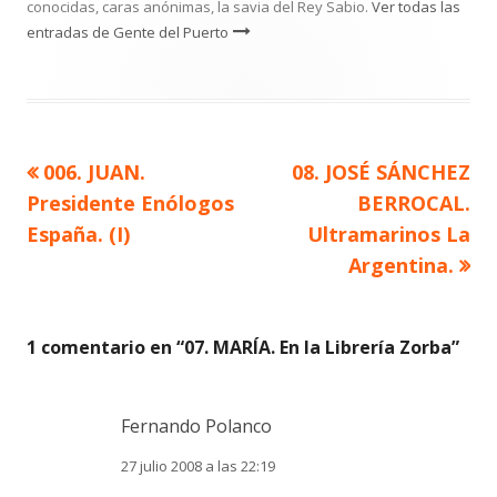
conocidas, caras anónimas, la savia del Rey Sabio.
Ver todas las
entradas de Gente del Puerto
Artículo
Artículo
006. JUAN.
08. JOSÉ SÁNCHEZ
Navegación
anterior
siguiente
Presidente Enólogos
BERROCAL.
de
España. (I)
Ultramarinos La
Argentina.
entradas
1 comentario en “
07. MARÍA. En la Librería Zorba
”
Fernando Polanco
27 julio 2008 a las 22:19