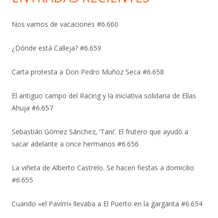
Nos vamos de vacaciones #6.660
¿Dónde está Calleja? #6.659
Carta protesta a Don Pedro Muñoz Seca #6.658
El antiguo campo del Racing y la iniciativa solidaria de Elías
Ahuja #6.657
Sebastián Gómez Sánchez, ‘Tani’. El frutero que ayudó a
sacar adelante a once hermanos #6.656
La viñeta de Alberto Castrelo. Se hacen fiestas a domicilio
#6.655
Cuando «el Pavirri» llevaba a El Puerto en la garganta #6.654