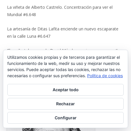
La viñeta de Alberto Castrelo. Concentración para ver el
Mundial #6.648
La artesanía de Ditas Lafita enciende un nuevo escaparate
en la calle Luna #6.647
El sueño tabernero de David Méndez se sirve en vaso en ‘La
Utilizamos cookies propias y de terceros para garantizar el
Media Chica’ #6.646
funcionamiento de la web, medir su uso y mejorar nuestros
servicios. Puede aceptar todas las cookies, rechazar las no
Quienes somos
necesarias o configurar sus preferencias.
Política de cookies
Director: José María Morillo
Aceptar todo
Rechazar
Configurar