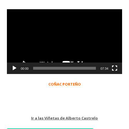
Reproductor
de
vídeo
00:00
07:34
COÑAC PORTEÑO
Ir a las Viñetas de Alberto Castrelo