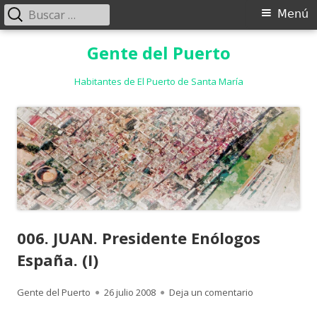
Buscar:
Menú
Menú
principal
Saltar
Gente del Puerto
al
contenido
Habitantes de El Puerto de Santa María
006. JUAN. Presidente Enólogos
España. (I)
Autor
Publicado
para 006. JUAN.
Gente del Puerto
26 julio 2008
Deja un comentario
el