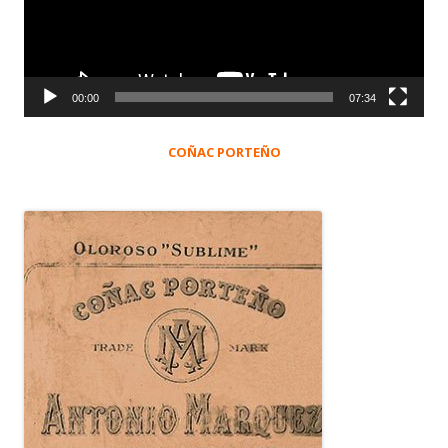
00:00
07:34
COÑAC PORTEÑO