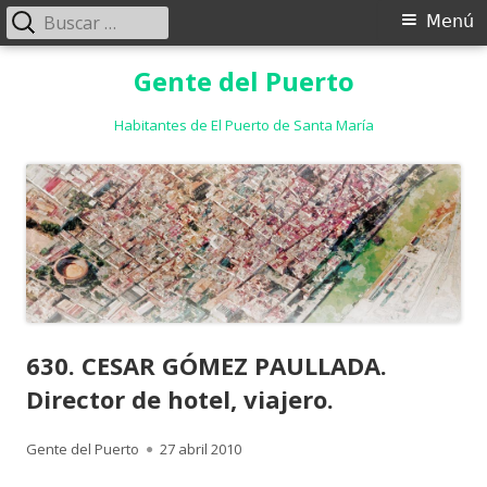
Buscar:
Menú
Menú
principal
Saltar
Gente del Puerto
al
contenido
Habitantes de El Puerto de Santa María
630. CESAR GÓMEZ PAULLADA.
Director de hotel, viajero.
Autor
Publicado
Gente del Puerto
27 abril 2010
el