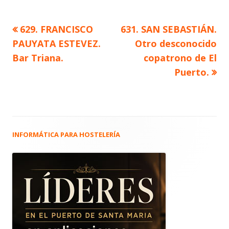
Artículo
Artículo
629. FRANCISCO
631. SAN SEBASTIÁN.
Navegación
anterior
siguiente
PAUYATA ESTEVEZ.
Otro desconocido
de
Bar Triana.
copatrono de El
Puerto.
entradas
INFORMÁTICA PARA HOSTELERÍA
Barra
lateral
principal