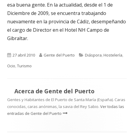
esa buena gente. En la actualidad, desde el 1 de
Diciembre de 2009, se encuentra trabajando
nuevamente en la provincia de Cádiz, desempeñando
el cargo de Director en el Hotel NH Campo de
Gibraltar.
Publicado
Autor
Categorías
27 abril 2010
Gente del Puerto
Diáspora
,
Hostelería
,
el
Ocio
,
Turismo
Acerca de
Gente del Puerto
Gentes y Habitantes de El Puerto de Santa María (España). Caras
conocidas, caras anónimas, la savia del Rey Sabio.
Ver todas las
entradas de Gente del Puerto