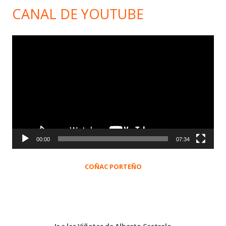
CANAL DE YOUTUBE
Reproductor
de
vídeo
00:00
07:34
COÑAC PORTEÑO
Ir a las Viñetas de Alberto Castrelo