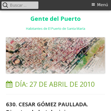
Buscar:
Menú
Menú
principal
Saltar
Gente del Puerto
al
contenido
Habitantes de El Puerto de Santa María
DÍA:
27 DE ABRIL DE 2010
630. CESAR GÓMEZ PAULLADA.