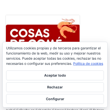
Utilizamos cookies propias y de terceros para garantizar el
funcionamiento de la web, medir su uso y mejorar nuestros
servicios. Puede aceptar todas las cookies, rechazar las no
necesarias o configurar sus preferencias.
Política de cookies
Ir a Cosasdecomé
Aceptar todo
COMENTARIOS RECIENTES
Rechazar
Pedro Gallardo Garces
en
Sebastián Gómez Sánchez, ‘Tani’. El
frutero que ayudó a sacar adelante a once hermanos #6.656
Configurar