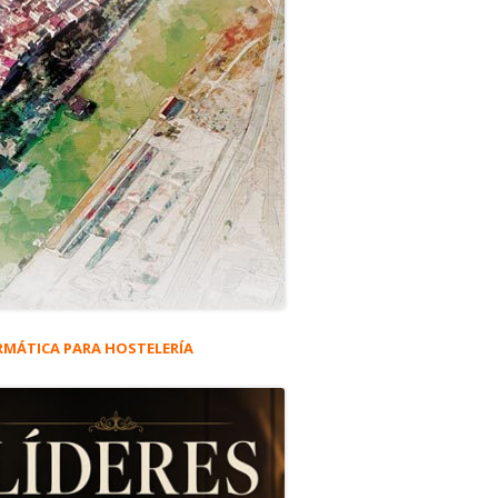
RMÁTICA PARA HOSTELERÍA
rra
eral
ichel.
ncipal