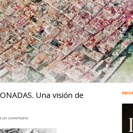
ONADAS. Una visión de
INFO
Ba
lat
para 2.210. CASAS ABANDONADAS. Una visión de Roberto M
a un comentario
pri