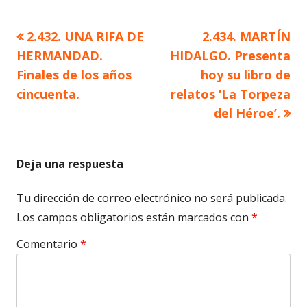
Artículo
Artículo
2.432. UNA RIFA DE
2.434. MARTÍN
Navegación
anterior
siguiente
HERMANDAD.
HIDALGO. Presenta
de
Finales de los años
hoy su libro de
cincuenta.
relatos ‘La Torpeza
entradas
del Héroe’.
Deja una respuesta
Tu dirección de correo electrónico no será publicada.
Los campos obligatorios están marcados con
*
Comentario
*