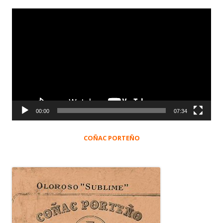
Reproductor
de
vídeo
00:00
07:34
COÑAC PORTEÑO