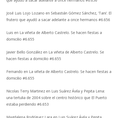
que ayudó a sacar adelante a once hermanos #6.656
José Luis Lojo Lozano
en
Sebastián Gómez Sánchez, ‘Tani’. El
frutero que ayudó a sacar adelante a once hermanos #6.656
Luis
en
La viñeta de Alberto Castrelo. Se hacen fiestas a
domicilio #6.655
Javier Bello González
en
La viñeta de Alberto Castrelo. Se
hacen fiestas a domicilio #6.655
Fernando
en
La viñeta de Alberto Castrelo. Se hacen fiestas a
domicilio #6.655
Nicolas Terry Martinez
en
Luis Suárez Ávila y Pepita Lena:
una tertulia de 2004 sobre el centro histórico que El Puerto
estaba perdiendo #6.653
Magdalena Rodríguez Lara
en
Luis Suárez Ávila y Pepita