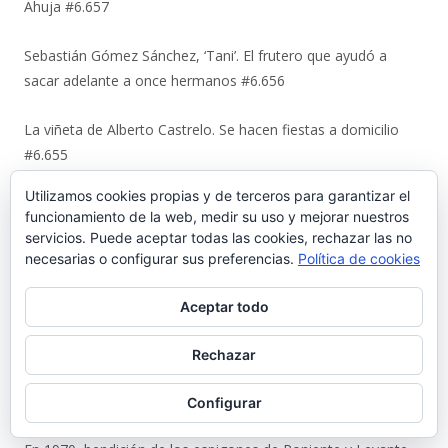
Ahuja #6.657
Sebastián Gómez Sánchez, ‘Tani’. El frutero que ayudó a
sacar adelante a once hermanos #6.656
La viñeta de Alberto Castrelo. Se hacen fiestas a domicilio
#6.655
Utilizamos cookies propias y de terceros para garantizar el
Cuando «el Pavirri» llevaba a El Puerto en la garganta #6.654
funcionamiento de la web, medir su uso y mejorar nuestros
servicios. Puede aceptar todas las cookies, rechazar las no
Luis Suárez Ávila y Pepita Lena: una tertulia de 2004 sobre el
necesarias o configurar sus preferencias.
Política de cookies
centro histórico que El Puerto estaba perdiendo #6.653
Aceptar todo
Urbaluz, cuando El Puerto se vistió la americana #6.652
Rechazar
Los últimos coletazos de una enseñanza basada en el miedo
#6.651
Configurar