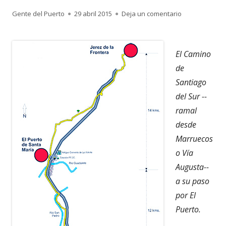
Autor
Publicado
para 2.433. EL
Gente del Puerto
29 abril 2015
Deja un comentario
el
El Camino
de
Santiago
del Sur --
ramal
desde
Marruecos
o Vía
Augusta--
a su paso
por El
Puerto.