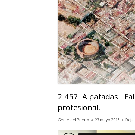
2.457. A patadas . Fa
profesional.
Autor
Publicado
Gente del Puerto
23 mayo 2015
Deja
el