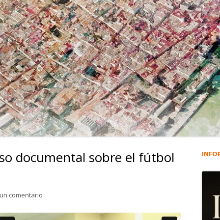
lso documental sobre el fútbol
INFO
Ba
lat
para 2.457. A patadas . Falso documental sobre el fútbol pro
 un comentario
pri