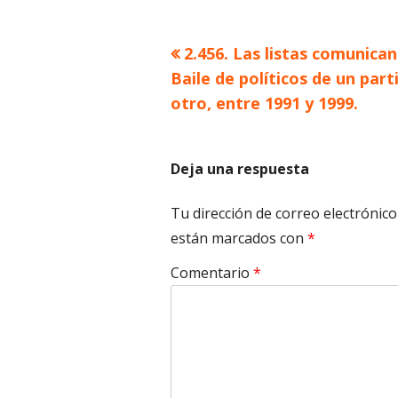
Artículo
2.456. Las listas comunican
Navegación
anterior
Baile de políticos de un part
de
otro, entre 1991 y 1999.
entradas
Deja una respuesta
Tu dirección de correo electrónico
están marcados con
*
Comentario
*