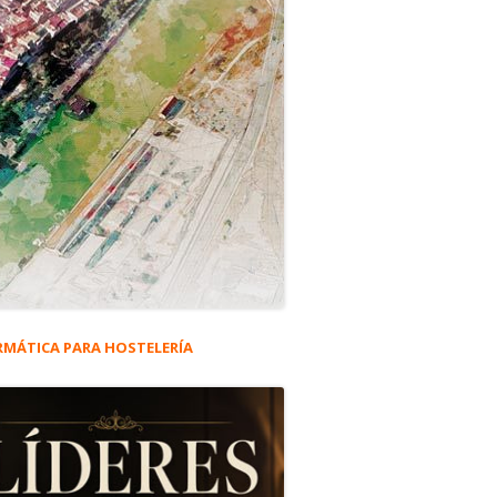
RMÁTICA PARA HOSTELERÍA
rra
eral
fesional.
ncipal