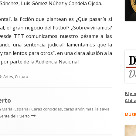
Sánchez, Luis Gómez Núñez y Candela Ojeda.
tal’, la ficción que plantean es ¿Que pasaría si
al, el gran negocio del Fútbol? ¿Sobreviviríamos?
“Desde TTT comunicamos nuestro pésame a las
ndo una sentencia judicial, lamentamos que la
y tan lentos para otros”, en una clara alusión a la
por parte de la Audiencia Nacional.
Categorías
Artes
,
Cultura
Págin
erto
Cádiz
 María (España). Caras conocidas, caras anónimas, la savia
MUSE
Gente del Puerto