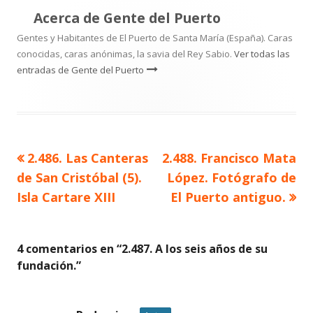
Acerca de
Gente del Puerto
Gentes y Habitantes de El Puerto de Santa María (España). Caras
conocidas, caras anónimas, la savia del Rey Sabio.
Ver todas las
entradas de Gente del Puerto
Artículo
Artículo
2.486. Las Canteras
2.488. Francisco Mata
Navegación
anterior
siguiente
de San Cristóbal (5).
López. Fotógrafo de
de
Isla Cartare XIII
El Puerto antiguo.
entradas
4 comentarios en “
2.487. A los seis años de su
fundación.
”