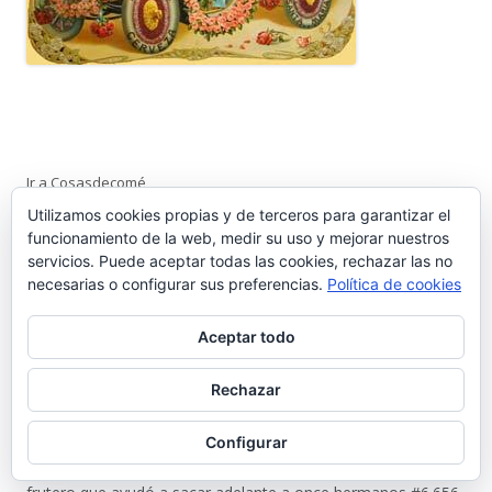
Ir a Cosasdecomé
Utilizamos cookies propias y de terceros para garantizar el
COMENTARIOS RECIENTES
funcionamiento de la web, medir su uso y mejorar nuestros
servicios. Puede aceptar todas las cookies, rechazar las no
necesarias o configurar sus preferencias.
Política de cookies
Pedro Gallardo Garces
en
Sebastián Gómez Sánchez, ‘Tani’. El
frutero que ayudó a sacar adelante a once hermanos #6.656
Aceptar todo
Isabel Callealta
en
Sebastián Gómez Sánchez, ‘Tani’. El frutero
Rechazar
que ayudó a sacar adelante a once hermanos #6.656
Configurar
José Luis Lojo Lozano
en
Sebastián Gómez Sánchez, ‘Tani’. El