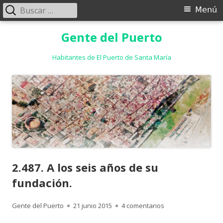
Buscar:
Menú
Menú
principal
Saltar
Gente del Puerto
al
contenido
Habitantes de El Puerto de Santa María
2.487. A los seis años de su
fundación.
Autor
Publicado
en 2.487. A los sei
Gente del Puerto
21 junio 2015
4 comentarios
el