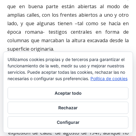
que en buena parte están abiertas al modo de
amplias calles, con los frentes abiertos a uno y otro
lado, y que algunas tienen –tal como se hacía en
época romana- testigos centrales en forma de
columnas que marcaban la altura excavada desde la
superficie originaria.
Utilizamos cookies propias y de terceros para garantizar el
Respecto a las cuevas-canteras subterráneas y como
funcionamiento de la web, medir su uso y mejorar nuestros
servicios. Puede aceptar todas las cookies, rechazar las no
es conocido, la mayor parte de ellas se encuentran
necesarias o configurar sus preferencias.
Política de cookies
en los terrenos de los polvorines militares, cuya
propiedad actualmente se negocia con el Ministerio
Aceptar todo
de Defensa para su reversión al municipio. Los
militares se asentaron aquí, donde se hallaban las
Rechazar
mayores ‘cuevas’ –y en el Rancho de la Bola, frente al
Configurar
cerro de San Cristóbal, en término jerezano- tras la
‘explosión de Cádiz’ de agosto de 1947, aunque no