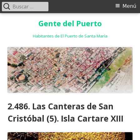
Buscar:
Menú
Menú
principal
Saltar
Gente del Puerto
al
contenido
Habitantes de El Puerto de Santa María
2.486. Las Canteras de San
Cristóbal (5). Isla Cartare XIII