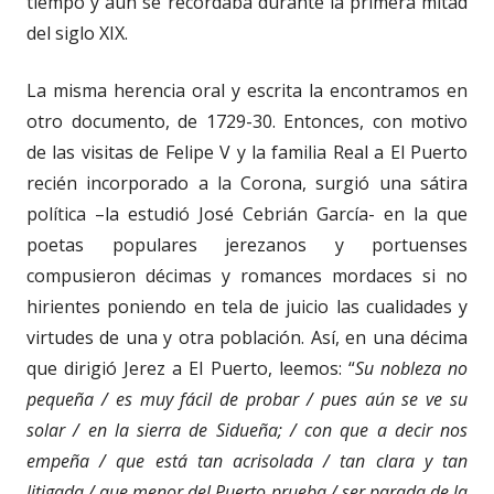
tiempo y aún se recordaba durante la primera mitad
del siglo XIX.
La misma herencia oral y escrita la encontramos en
otro documento, de 1729-30. Entonces, con motivo
de las visitas de Felipe V y la familia Real a El Puerto
recién incorporado a la Corona, surgió una sátira
política –la estudió José Cebrián García- en la que
poetas populares jerezanos y portuenses
compusieron décimas y romances mordaces si no
hirientes poniendo en tela de juicio las cualidades y
virtudes de una y otra población. Así, en una décima
que dirigió Jerez a El Puerto, leemos: “
Su nobleza no
pequeña / es muy fácil de probar / pues aún se ve su
solar / en la sierra de Sidueña; / con que a decir nos
empeña / que está tan acrisolada / tan clara y tan
litigada / que menor del Puerto prueba / ser parada de la