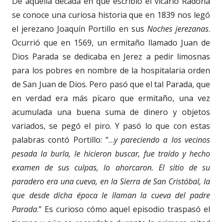
De aquella década en que escribió el vicario Radona
se conoce una curiosa historia que en 1839 nos legó
el jerezano Joaquín Portillo en sus
Noches jerezanas
.
Ocurrió que en 1569, un ermitaño llamado Juan de
Dios Parada se dedicaba en Jerez a pedir limosnas
para los pobres en nombre de la hospitalaria orden
de San Juan de Dios. Pero pasó que el tal Parada, que
en verdad era más pícaro que ermitaño, una vez
acumulada una buena suma de dinero y objetos
variados, se pegó el piro. Y pasó lo que con estas
palabras contó Portillo: “…
y pareciendo a los vecinos
pesada la burla, le hicieron buscar, fue traído y hecho
examen de sus culpas, lo ahorcaron. El sitio de su
paradero era una cueva, en la Sierra de San Cristóbal, la
que desde dicha época le llaman la cueva del padre
Parada
.” Es curioso cómo aquel episodio traspasó el