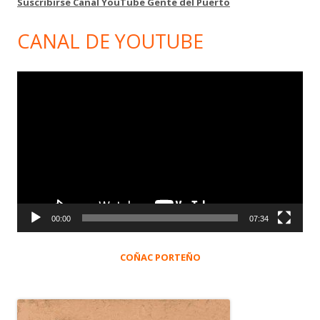
Suscribirse Canal YouTube Gente del Puerto
CANAL DE YOUTUBE
Reproductor
de
vídeo
00:00
07:34
COÑAC PORTEÑO