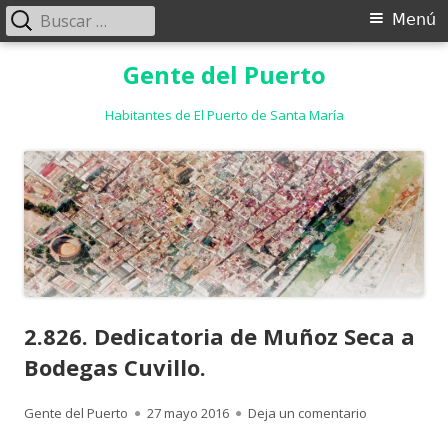
Buscar:
Menú
Menú
principal
Saltar
Gente del Puerto
al
contenido
Habitantes de El Puerto de Santa María
2.826. Dedicatoria de Muñoz Seca a
Bodegas Cuvillo.
Autor
Publicado
para 2.826. D
Gente del Puerto
27 mayo 2016
Deja un comentario
el