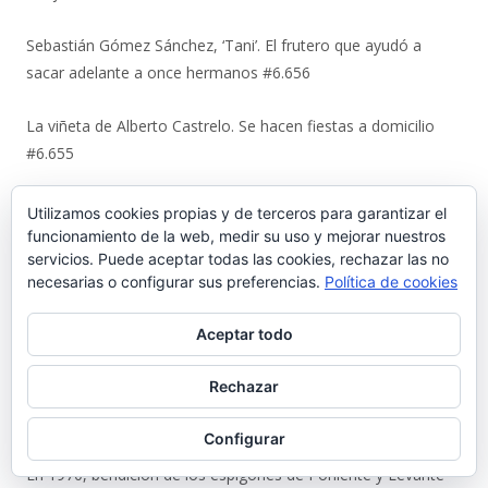
Sebastián Gómez Sánchez, ‘Tani’. El frutero que ayudó a
sacar adelante a once hermanos #6.656
La viñeta de Alberto Castrelo. Se hacen fiestas a domicilio
#6.655
Cuando «el Pavirri» llevaba a El Puerto en la garganta #6.654
Utilizamos cookies propias y de terceros para garantizar el
funcionamiento de la web, medir su uso y mejorar nuestros
servicios. Puede aceptar todas las cookies, rechazar las no
Luis Suárez Ávila y Pepita Lena: una tertulia de 2004 sobre el
necesarias o configurar sus preferencias.
Política de cookies
centro histórico que El Puerto estaba perdiendo #6.653
Aceptar todo
Urbaluz, cuando El Puerto se vistió la americana #6.652
Rechazar
Los últimos coletazos de una enseñanza basada en el miedo
#6.651
Configurar
En 1970, bendición de los espigones de Poniente y Levante