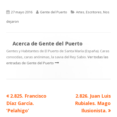
Publicado
Autor
Categorías
27 mayo 2016
Gente del Puerto
Artes
,
Escritores
,
Nos
el
dejaron
Acerca de
Gente del Puerto
Gentes y Habitantes de El Puerto de Santa María (España). Caras
conocidas, caras anónimas, la savia del Rey Sabio.
Ver todas las
entradas de Gente del Puerto
Artículo
Artículo
2.825. Francisco
2.826. Juan Luis
Navegación
anterior
siguiente
Díaz García.
Rubiales. Mago
de
‘Pelahigo’
Ilusionista.