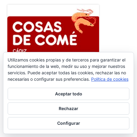
Utilizamos cookies propias y de terceros para garantizar el
funcionamiento de la web, medir su uso y mejorar nuestros
Ir a Cosasdecomé
servicios. Puede aceptar todas las cookies, rechazar las no
necesarias o configurar sus preferencias.
Política de cookies
COMENTARIOS RECIENTES
Aceptar todo
Pedro Gallardo Garces
en
Sebastián Gómez Sánchez, ‘Tani’. El
frutero que ayudó a sacar adelante a once hermanos #6.656
Rechazar
Isabel Callealta
en
Sebastián Gómez Sánchez, ‘Tani’. El frutero
Configurar
que ayudó a sacar adelante a once hermanos #6.656