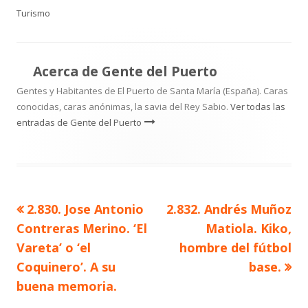
el
Turismo
Acerca de
Gente del Puerto
Gentes y Habitantes de El Puerto de Santa María (España). Caras
conocidas, caras anónimas, la savia del Rey Sabio.
Ver todas las
entradas de Gente del Puerto
Artículo
Artículo
2.830. Jose Antonio
2.832. Andrés Muñoz
Navegación
anterior
siguiente
Contreras Merino. ‘El
Matiola. Kiko,
de
Vareta’ o ‘el
hombre del fútbol
Coquinero’. A su
base.
entradas
buena memoria.