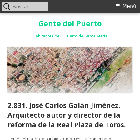
Buscar:
Menú
Menú
principal
Saltar
Gente del Puerto
al
contenido
Habitantes de El Puerto de Santa María
2.831. José Carlos Galán Jiménez.
Arquitecto autor y director de la
reforma de la Real Plaza de Toros.
Autor
Publicado
para 2.831. Jos
Gente del Puerto
3 junio 2016
Deja un comentario