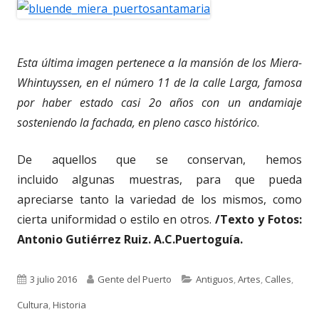
Esta última imagen pertenece a la mansión de los Miera-
Whintuyssen, en el número 11 de la calle Larga, famosa
por haber estado casi 2o años con un andamiaje
sosteniendo la fachada, en pleno casco histórico
.
De aquellos que se conservan, hemos
incluido algunas muestras, para que pueda
apreciarse tanto la variedad de los mismos, como
cierta uniformidad o estilo en otros.
/Texto y Fotos:
Antonio Gutiérrez Ruiz. A.C.Puertoguía.
Publicado
Autor
Categorías
3 julio 2016
Gente del Puerto
Antiguos
,
Artes
,
Calles
,
el
Cultura
,
Historia