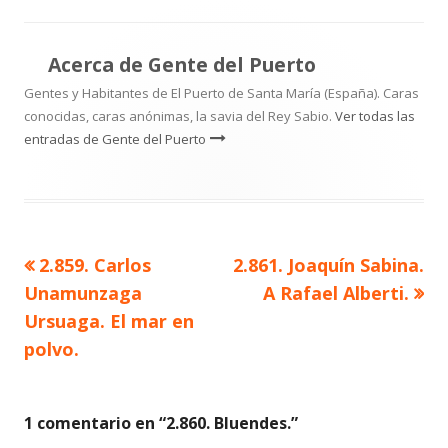
Acerca de
Gente del Puerto
Gentes y Habitantes de El Puerto de Santa María (España). Caras
conocidas, caras anónimas, la savia del Rey Sabio.
Ver todas las
entradas de Gente del Puerto
Artículo
Artículo
2.859. Carlos
2.861. Joaquín Sabina.
Navegación
anterior
siguiente
Unamunzaga
A Rafael Alberti.
de
Ursuaga. El mar en
polvo.
entradas
1 comentario en “
2.860. Bluendes.
”