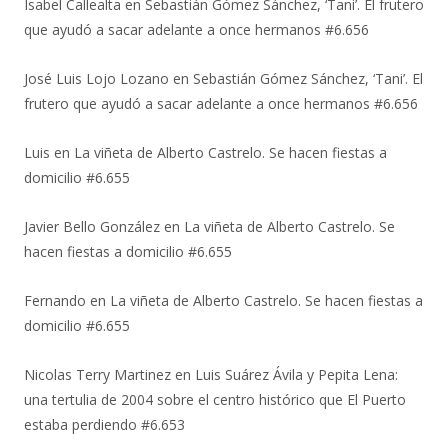
Isabel Callealta
en
Sebastián Gómez Sánchez, ‘Tani’. El frutero
que ayudó a sacar adelante a once hermanos #6.656
José Luis Lojo Lozano
en
Sebastián Gómez Sánchez, ‘Tani’. El
frutero que ayudó a sacar adelante a once hermanos #6.656
Luis
en
La viñeta de Alberto Castrelo. Se hacen fiestas a
domicilio #6.655
Javier Bello González
en
La viñeta de Alberto Castrelo. Se
hacen fiestas a domicilio #6.655
Fernando
en
La viñeta de Alberto Castrelo. Se hacen fiestas a
domicilio #6.655
Nicolas Terry Martinez
en
Luis Suárez Ávila y Pepita Lena:
una tertulia de 2004 sobre el centro histórico que El Puerto
estaba perdiendo #6.653