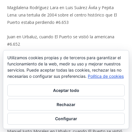
Magdalena Rodríguez Lara
en
Luis Suárez Ávila y Pepita
Lena: una tertulia de 2004 sobre el centro histórico que El
Puerto estaba perdiendo #6.653
Juan
en
Urbaluz, cuando El Puerto se vistió la americana
#6.652
Utilizamos cookies propias y de terceros para garantizar el
Manuel Almisas Albéndiz
en
Uno a uno: el cruel destino de los
funcionamiento de la web, medir su uso y mejorar nuestros
jóvenes comunistas de El Puerto tras el golpe militar de 1936
servicios. Puede aceptar todas las cookies, rechazar las no
(y II) #6.644
necesarias o configurar sus preferencias.
Política de cookies
Karl Ajote
en
Los últimos coletazos de una enseñanza
Aceptar todo
basada en el miedo #6.651
Rechazar
José Antonio Cots Rojas
en
Los últimos coletazos de una
enseñanza basada en el miedo #6.651
Configurar
Manuel Justo Morales
en
Urbaluz, cuando El Puerto se vistió