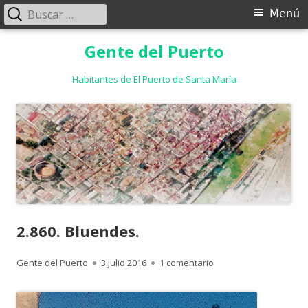
Buscar:
Menú
Menú
principal
Saltar
Gente del Puerto
al
contenido
Habitantes de El Puerto de Santa María
2.860. Bluendes.
Autor
Publicado
en 2.860. Bluendes.
Gente del Puerto
3 julio 2016
1 comentario
el