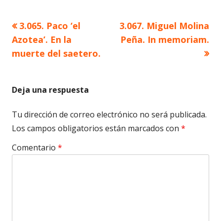
Artículo
Artículo
3.065. Paco ‘el
3.067. Miguel Molina
Navegación
anterior
siguiente
Azotea’. En la
Peña. In memoriam.
de
muerte del saetero.
entradas
Deja una respuesta
Tu dirección de correo electrónico no será publicada.
Los campos obligatorios están marcados con
*
Comentario
*