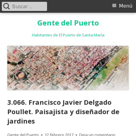
Buscar:
Menú
Menú
principal
Saltar
Gente del Puerto
al
contenido
Habitantes de El Puerto de Santa María
3.066. Francisco Javier Delgado
Poullet. Paisajista y diseñador de
jardines
Autor
Publicado
para 3.066.
Gente del Puerto
12 febrero 2017
Deja un comentario