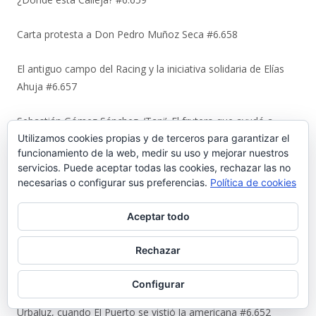
Carta protesta a Don Pedro Muñoz Seca #6.658
El antiguo campo del Racing y la iniciativa solidaria de Elías
Ahuja #6.657
Sebastián Gómez Sánchez, ‘Tani’. El frutero que ayudó a
Utilizamos cookies propias y de terceros para garantizar el
sacar adelante a once hermanos #6.656
funcionamiento de la web, medir su uso y mejorar nuestros
servicios. Puede aceptar todas las cookies, rechazar las no
La viñeta de Alberto Castrelo. Se hacen fiestas a domicilio
necesarias o configurar sus preferencias.
Política de cookies
#6.655
Aceptar todo
Cuando «el Pavirri» llevaba a El Puerto en la garganta #6.654
Rechazar
Luis Suárez Ávila y Pepita Lena: una tertulia de 2004 sobre el
centro histórico que El Puerto estaba perdiendo #6.653
Configurar
Urbaluz, cuando El Puerto se vistió la americana #6.652