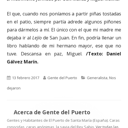
El que, cuando nos poníamos a partir piñas tostadas
en el patio, siempre partía adrede algunos piñones
para dármelos a mí. El único con el que mi madre me
dejaba ir al
Lejío
de San Juan. En fin, podría llenar un
libro hablando de mi hermano mayor, ese que no
tuve. Descansa en paz, Miguel.
/Texto: Daniel
Gálvez Marín.
Publicado
Autor
Categorías
13 febrero 2017
Gente del Puerto
Generalista
,
Nos
el
dejaron
Acerca de
Gente del Puerto
Gentes y Habitantes de El Puerto de Santa María (España). Caras
conocidas, caras anónimas, la savia del Rey Sabio.
Ver todas las