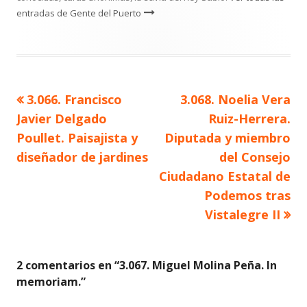
entradas de Gente del Puerto
Artículo
Artículo
3.066. Francisco
3.068. Noelia Vera
Navegación
anterior
siguiente
Javier Delgado
Ruiz-Herrera.
de
Poullet. Paisajista y
Diputada y miembro
diseñador de jardines
del Consejo
entradas
Ciudadano Estatal de
Podemos tras
Vistalegre II
2 comentarios en “
3.067. Miguel Molina Peña. In
memoriam.
”