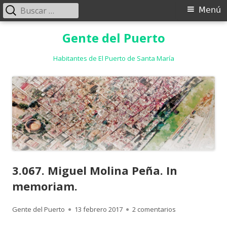
Buscar:
Menú
Menú
principal
Saltar
Gente del Puerto
al
contenido
Habitantes de El Puerto de Santa María
3.067. Miguel Molina Peña. In
memoriam.
Autor
Publicado
en 3.067. Miguel
Gente del Puerto
13 febrero 2017
2 comentarios
el