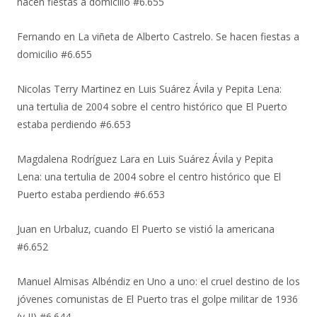
hacen fiestas a domicilio #6.655
Fernando
en
La viñeta de Alberto Castrelo. Se hacen fiestas a
domicilio #6.655
Nicolas Terry Martinez
en
Luis Suárez Ávila y Pepita Lena:
una tertulia de 2004 sobre el centro histórico que El Puerto
estaba perdiendo #6.653
Magdalena Rodríguez Lara
en
Luis Suárez Ávila y Pepita
Lena: una tertulia de 2004 sobre el centro histórico que El
Puerto estaba perdiendo #6.653
Juan
en
Urbaluz, cuando El Puerto se vistió la americana
#6.652
Manuel Almisas Albéndiz
en
Uno a uno: el cruel destino de los
jóvenes comunistas de El Puerto tras el golpe militar de 1936
(y II) #6.644