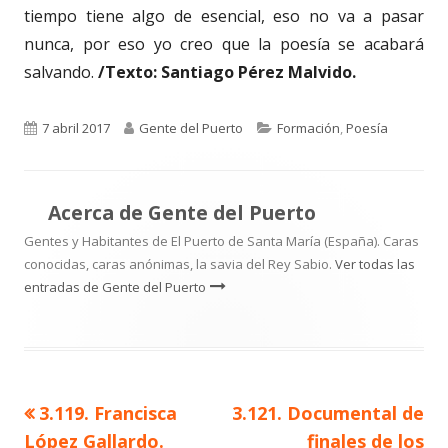
tiempo tiene algo de esencial, eso no va a pasar
nunca, por eso yo creo que la poesía se acabará
salvando.
/Texto: Santiago Pérez Malvido.
Publicado
Autor
Categorías
7 abril 2017
Gente del Puerto
Formación
,
Poesía
el
Acerca de
Gente del Puerto
Gentes y Habitantes de El Puerto de Santa María (España). Caras
conocidas, caras anónimas, la savia del Rey Sabio.
Ver todas las
entradas de Gente del Puerto
Artículo
Artículo
3.119. Francisca
3.121. Documental de
Navegación
anterior
siguiente
López Gallardo.
finales de los