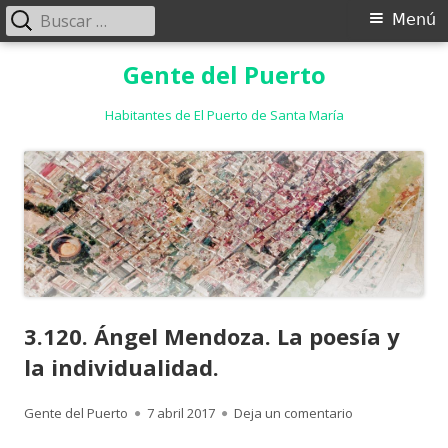
Buscar:
Menú
Menú
principal
Saltar
Gente del Puerto
al
contenido
Habitantes de El Puerto de Santa María
3.120. Ángel Mendoza. La poesía y
la individualidad.
Autor
Publicado
para 3.120. Áng
Gente del Puerto
7 abril 2017
Deja un comentario
el