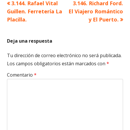
Artículo
Artículo
3.144. Rafael Vital
3.146. Richard Ford.
Navegación
anterior
siguiente
Guillen. Ferretería La
El Viajero Romántico
de
Placilla.
y El Puerto.
entradas
Deja una respuesta
Tu dirección de correo electrónico no será publicada.
Los campos obligatorios están marcados con
*
Comentario
*