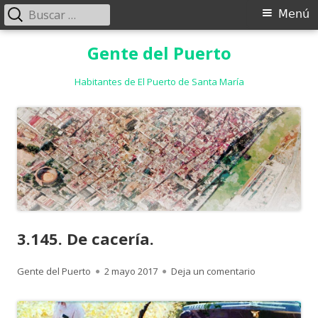
Buscar:
Menú
Menú
principal
Saltar
Gente del Puerto
al
contenido
Habitantes de El Puerto de Santa María
3.145. De cacería.
Autor
Publicado
para 3.145. De 
Gente del Puerto
2 mayo 2017
Deja un comentario
el