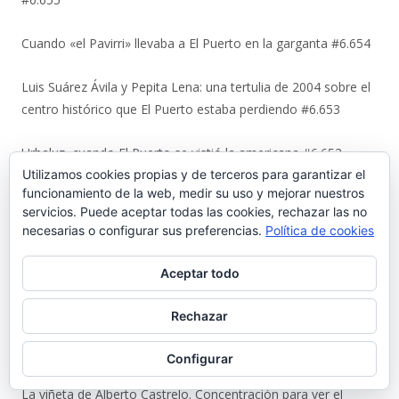
Cuando «el Pavirri» llevaba a El Puerto en la garganta #6.654
Luis Suárez Ávila y Pepita Lena: una tertulia de 2004 sobre el
centro histórico que El Puerto estaba perdiendo #6.653
Urbaluz, cuando El Puerto se vistió la americana #6.652
Utilizamos cookies propias y de terceros para garantizar el
funcionamiento de la web, medir su uso y mejorar nuestros
Los últimos coletazos de una enseñanza basada en el miedo
servicios. Puede aceptar todas las cookies, rechazar las no
#6.651
necesarias o configurar sus preferencias.
Política de cookies
En 1970, bendición de los espigones de Poniente y Levante
Aceptar todo
#6.650
Rechazar
El Coto de la Isleta y Valdelagrana. Geohistoria de un espacio
entre el mar y las marismas #6.649
Configurar
La viñeta de Alberto Castrelo. Concentración para ver el