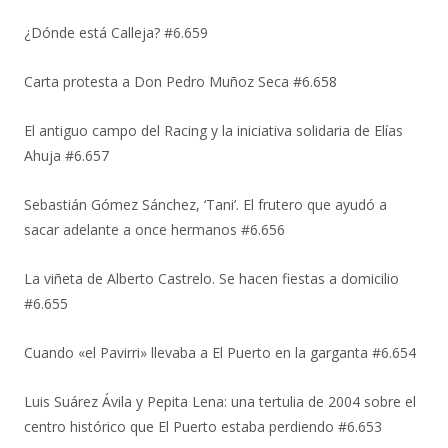
¿Dónde está Calleja? #6.659
Carta protesta a Don Pedro Muñoz Seca #6.658
El antiguo campo del Racing y la iniciativa solidaria de Elías
Ahuja #6.657
Sebastián Gómez Sánchez, ‘Tani’. El frutero que ayudó a
sacar adelante a once hermanos #6.656
La viñeta de Alberto Castrelo. Se hacen fiestas a domicilio
#6.655
Cuando «el Pavirri» llevaba a El Puerto en la garganta #6.654
Luis Suárez Ávila y Pepita Lena: una tertulia de 2004 sobre el
centro histórico que El Puerto estaba perdiendo #6.653