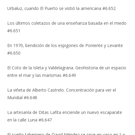
Urbaluz, cuando El Puerto se vistió la americana #6.652
Los últimos coletazos de una enseñanza basada en el miedo
#6.651
En 1970, bendición de los espigones de Poniente y Levante
#6.650
El Coto de la Isleta y Valdelagrana. Geohistoria de un espacio
entre el mar y las marismas #6.649
La viñeta de Alberto Castrelo. Concentración para ver el
Mundial #6.648
La artesanía de Ditas Lafita enciende un nuevo escaparate
en la calle Luna #6.647
El sueño tabernero de David Méndez se sirve en vaso en ‘La