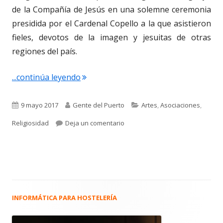
de la Compañía de Jesús en una solemne ceremonia
presidida por el Cardenal Copello a la que asistieron
fieles, devotos de la imagen y jesuitas de otras
regiones del país.
"3.152. Nuestra Señora de los Milagros
...continúa leyendo
Publicado
Autor
Categorías
9 mayo 2017
Gente del Puerto
Artes
,
Asociaciones
,
el
para 3.152. Nuestra Señora de lo
Religiosidad
Deja un comentario
INFORMÁTICA PARA HOSTELERÍA
Barra