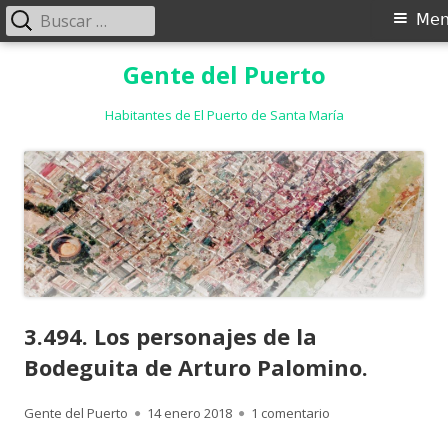
Buscar:
Menú
Me
principal
Saltar
Gente del Puerto
al
contenido
Habitantes de El Puerto de Santa María
3.494. Los personajes de la
Bodeguita de Arturo Palomino.
Autor
Publicado
en 3.494. Los perso
Gente del Puerto
14 enero 2018
1 comentario
el