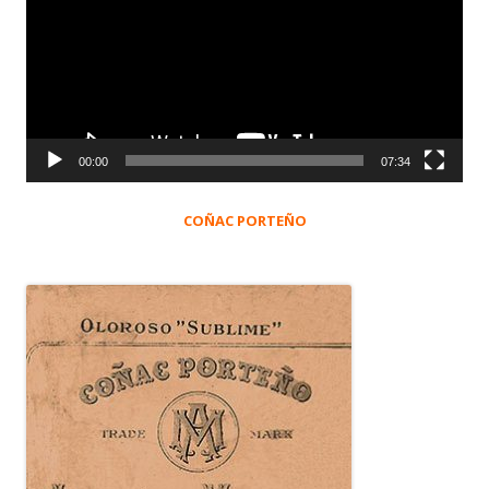
vídeo
00:00
07:34
COÑAC PORTEÑO