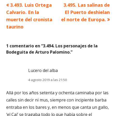
Artículo
Artículo
3.493. Luis Ortega
3.495. Las salinas de
Navegación
anterior
siguiente
Calvario. En la
El Puerto deshielan
de
muerte del cronista
el norte de Europa.
taurino
entradas
1 comentario en “
3.494. Los personajes de la
Bodeguita de Arturo Palomino.
”
Lucero del alba
4 agosto 2019 a las 21:50
Allá por los años setenta y ochenta caminaba por las
calles sin decir ni mus, siempre con incipiente barba
entraba en los bares y, en menos que canta un gallo,
‘el Cai’ se tragaba todo lo que había sobre el