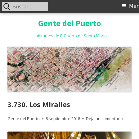
Buscar:
Menú
Me
principal
Saltar
Gente del Puerto
al
contenido
Habitantes de El Puerto de Santa María
3.730. Los Miralles
Autor
Publicado
para 3.73
Gente del Puerto
8 septiembre 2018
Deja un comentario
el