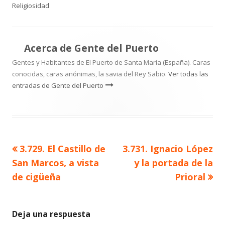
el
Religiosidad
Acerca de
Gente del Puerto
Gentes y Habitantes de El Puerto de Santa María (España). Caras
conocidas, caras anónimas, la savia del Rey Sabio.
Ver todas las
entradas de Gente del Puerto
Artículo
Artículo
3.729. El Castillo de
3.731. Ignacio López
Navegación
anterior
siguiente
San Marcos, a vista
y la portada de la
de
de cigüeña
Prioral
entradas
Deja una respuesta