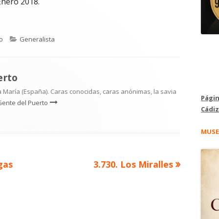
Enero 2018.
Categorías
o
Generalista
erto
 María (España). Caras conocidas, caras anónimas, la savia
Págin
Gente del Puerto
Cádiz
MUSE
Artículo
gas
3.730. Los Miralles
siguiente