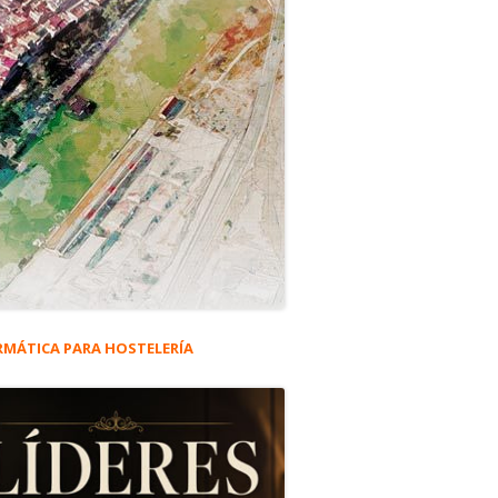
RMÁTICA PARA HOSTELERÍA
rra
eral
a
ncipal