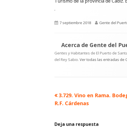
Turismo de la provincia de Cádiz. 
.
Publicado
Autor
7 septiembre 2018
Gente del Puert
el
Acerca de
Gente del Pu
Gentes y Habitantes de El Puerto de Santa
del Rey Sabio.
Ver todas las entradas de 
Artículo
3.729. Vino en Rama. Bode
Navegación
anterior
R.F. Cárdenas
de
entradas
Deja una respuesta