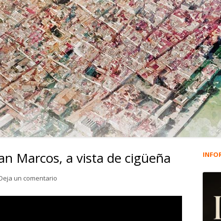
San Marcos, a vista de cigüeña
INFO
Ba
lat
para 3.729. El Castillo de San Marcos, a vista de cigüeñ
Deja un comentario
pri