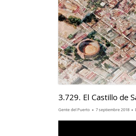
3.729. El Castillo de 
Autor
Publicado
Gente del Puerto
7 septiembre 2018
el