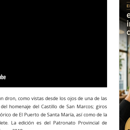
n dron, como vistas desde los ojos de una de las
 del homenaje del Castillo de San Marcos; giros
tórico de El Puerto de Santa María, así como de la
te. La edición es del Patronato Provincial de