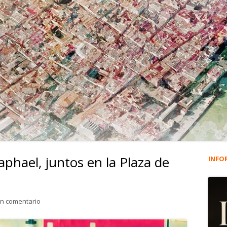
aphael, juntos en la Plaza de
INFO
Ba
lat
para 3.956. Lola Flores y Raphael, juntos en la Plaza de Toro
un comentario
pri