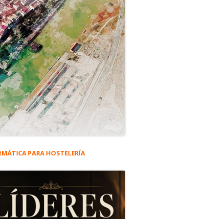
RMÁTICA PARA HOSTELERÍA
rra
eral
s en 1979
ncipal