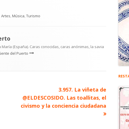
Categorías
Artes
,
Música
,
Turismo
erto
 María (España). Caras conocidas, caras anónimas, la savia
Gente del Puerto
REST
Artículo
3.957. La viñeta de
siguiente
@ELDESCOSIDO. Las toallitas, el
civismo y la conciencia ciudadana