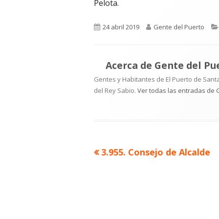
Pelota.
Publicado
Autor
24 abril 2019
Gente del Puerto
el
Acerca de
Gente del Pu
Gentes y Habitantes de El Puerto de Santa
del Rey Sabio.
Ver todas las entradas de 
Artículo
3.955. Consejo de Alcalde
Navegación
anterior
de
entradas