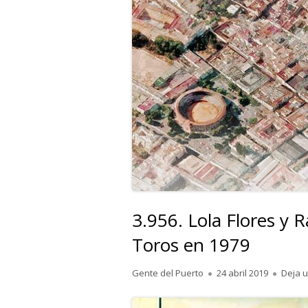
3.956. Lola Flores y R
Toros en 1979
Autor
Publicado
Gente del Puerto
24 abril 2019
Deja 
el