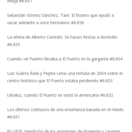
Ahuja #6.657
Sebastián Gómez Sánchez, ‘Tani’. El frutero que ayudó a
sacar adelante a once hermanos #6.656
La viñeta de Alberto Castrelo. Se hacen fiestas a domicilio
#6.655
Cuando «el Pavirri» llevaba a El Puerto en la garganta #6.654
Luis Suárez Ávila y Pepita Lena: una tertulia de 2004 sobre el
centro histórico que El Puerto estaba perdiendo #6.653
Urbaluz, cuando El Puerto se vistió la americana #6.652
Los últimos coletazos de una enseñanza basada en el miedo
#6.651
En 1970, bendición de los espigones de Poniente y Levante