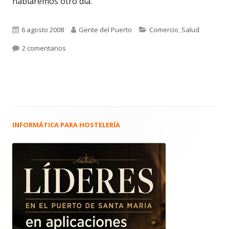
hablaremos otro día.
Publicado
Autor
Categorías
6 agosto 2008
Gente del Puerto
Comercio
,
Salud
el
en 17. LAURA SÁNCHEZ BAREA. Otras hierbas: Herbola
2 comentarios
INFORMÁTICA PARA HOSTELERÍA
Barra
lateral
principal