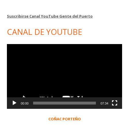
Suscribirse Canal YouTube Gente del Puerto
CANAL DE YOUTUBE
Reproductor
de
vídeo
00:00
07:34
COÑAC PORTEÑO