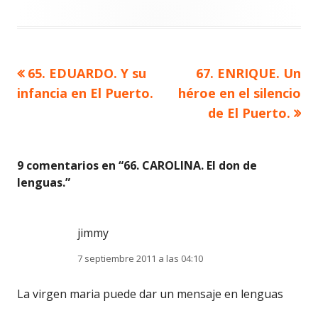
Artículo
Artículo
65. EDUARDO. Y su
67. ENRIQUE. Un
Navegación
anterior
siguiente
infancia en El Puerto.
héroe en el silencio
de
de El Puerto.
entradas
9 comentarios en “
66. CAROLINA. El don de
lenguas.
”
jimmy
7 septiembre 2011 a las 04:10
La virgen maria puede dar un mensaje en lenguas