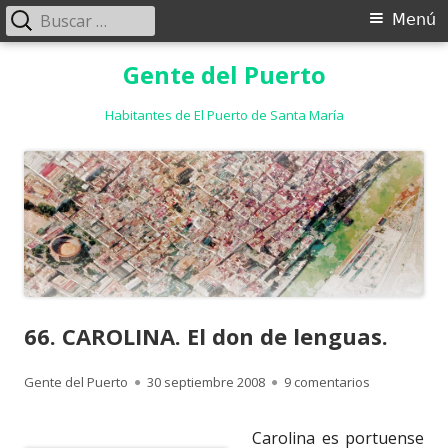
Buscar:
Menú
Menú
principal
Saltar
Gente del Puerto
al
contenido
Habitantes de El Puerto de Santa María
66. CAROLINA. El don de lenguas.
Autor
Publicado
en 66. CAROL
Gente del Puerto
30 septiembre 2008
9 comentarios
el
Carolina es portuense