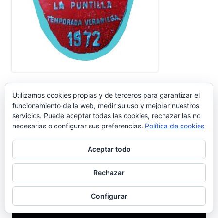
CANAL YOUTUBE GENTE DEL PUERTO
Utilizamos cookies propias y de terceros para garantizar el
funcionamiento de la web, medir su uso y mejorar nuestros
servicios. Puede aceptar todas las cookies, rechazar las no
Suscribirse Canal YouTube Gente del Puerto
necesarias o configurar sus preferencias.
Política de cookies
CANAL DE YOUTUBE
Aceptar todo
Rechazar
Reproductor
de
Configurar
vídeo