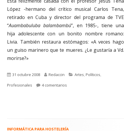
Está felizmente casada con el profesor Jesús Tena
López -hermano del crítico musical Carlos Tena,
retirado en Cuba y director del programa de TVE
“
Auambabuluba balambambú
”, en 1985-, tiene una
hija adolescente con un bonito nombre romano:
Livia. También restaura estómagos: «A veces hago
un guiso marinero que te mueres. ¿Le gustaría a Vd.
morirse?»
Publicado
Autor
Categorías
31 octubre 2008
Redaccin
Artes
,
Políticos
,
el
en 096. LOLA CABALLERO. Cultura y Po
Profesionales
4 comentarios
INFORMÁTICA PARA HOSTELERÍA