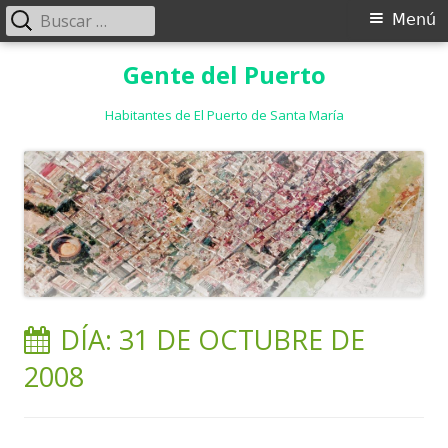
Buscar:
Menú
Menú
principal
Saltar
Gente del Puerto
al
contenido
Habitantes de El Puerto de Santa María
DÍA:
31 DE OCTUBRE DE
2008