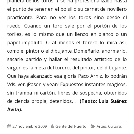
planeta de los toros. Y se ha profesionalizado hasta
el punto de tener en el bolsillo su carnet de novillero
practicante. Para no ver los toros sino desde el
ruedo. Cuando un toro sale por el portón de los
toriles, es lo mismo que un lienzo en blanco o un
papel impoluto. O al menos el torero lo mira así,
como el pintor o el dibujante. Domeñarlo, ahormarlo,
sacarle partido y hallar el resultado artístico de lo
virgen es la meta del torero, del pintor, del dibujante.
Que haya alcanzado esa gloria Paco Arniz, lo podrán
Vds. ver. ¡Pasen y vean! Expuestos instantes mágicos,
sin trampa ni cartón, libres de sospecha, obtenidos
de ciencia propia, detenidos, ...
(Texto: Luis Suárez
Ávila).
Publicado
Autor
Categorías
27 noviembre 2009
Gente del Puerto
Artes
,
Cultura
,