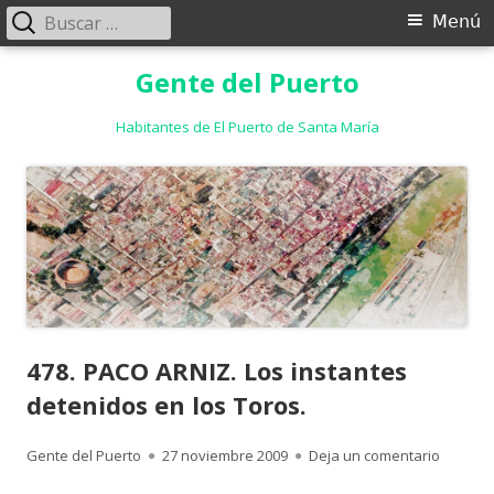
Buscar:
Menú
Menú
principal
Saltar
Gente del Puerto
al
contenido
Habitantes de El Puerto de Santa María
478. PACO ARNIZ. Los instantes
detenidos en los Toros.
Autor
Publicado
para 478
Gente del Puerto
27 noviembre 2009
Deja un comentario
el