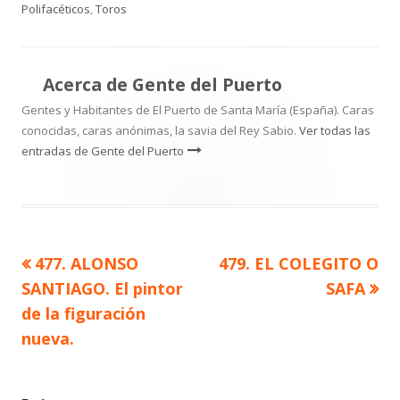
el
Polifacéticos
,
Toros
Acerca de
Gente del Puerto
Gentes y Habitantes de El Puerto de Santa María (España). Caras
conocidas, caras anónimas, la savia del Rey Sabio.
Ver todas las
entradas de Gente del Puerto
Artículo
Artículo
477. ALONSO
479. EL COLEGITO O
Navegación
anterior
siguiente
SANTIAGO. El pintor
SAFA
de
de la figuración
nueva.
entradas