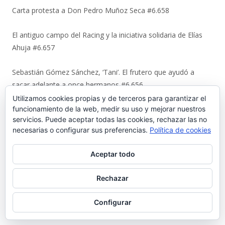
Carta protesta a Don Pedro Muñoz Seca #6.658
El antiguo campo del Racing y la iniciativa solidaria de Elías
Ahuja #6.657
Sebastián Gómez Sánchez, ‘Tani’. El frutero que ayudó a
sacar adelante a once hermanos #6.656
Utilizamos cookies propias y de terceros para garantizar el
La viñeta de Alberto Castrelo. Se hacen fiestas a domicilio
funcionamiento de la web, medir su uso y mejorar nuestros
servicios. Puede aceptar todas las cookies, rechazar las no
#6.655
necesarias o configurar sus preferencias.
Política de cookies
Cuando «el Pavirri» llevaba a El Puerto en la garganta #6.654
Aceptar todo
Luis Suárez Ávila y Pepita Lena: una tertulia de 2004 sobre el
Rechazar
centro histórico que El Puerto estaba perdiendo #6.653
Configurar
Urbaluz, cuando El Puerto se vistió la americana #6.652