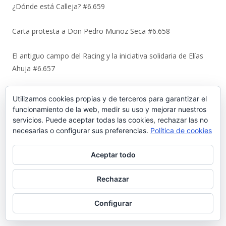
¿Dónde está Calleja? #6.659
Carta protesta a Don Pedro Muñoz Seca #6.658
El antiguo campo del Racing y la iniciativa solidaria de Elías
Ahuja #6.657
Sebastián Gómez Sánchez, ‘Tani’. El frutero que ayudó a
Utilizamos cookies propias y de terceros para garantizar el
sacar adelante a once hermanos #6.656
funcionamiento de la web, medir su uso y mejorar nuestros
servicios. Puede aceptar todas las cookies, rechazar las no
La viñeta de Alberto Castrelo. Se hacen fiestas a domicilio
necesarias o configurar sus preferencias.
Política de cookies
#6.655
Aceptar todo
Cuando «el Pavirri» llevaba a El Puerto en la garganta #6.654
Rechazar
Luis Suárez Ávila y Pepita Lena: una tertulia de 2004 sobre el
Configurar
centro histórico que El Puerto estaba perdiendo #6.653