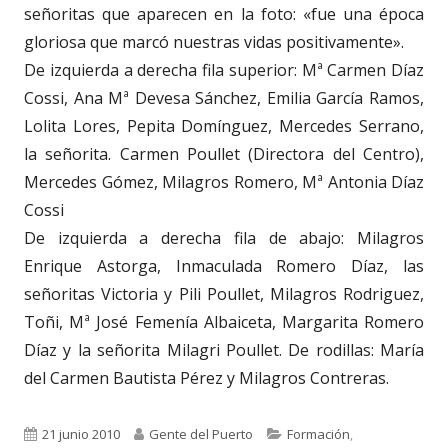
señoritas que aparecen en la foto: «fue una época
gloriosa que marcó nuestras vidas positivamente».
De izquierda a derecha fila superior: Mª Carmen Díaz
Cossi, Ana Mª Devesa Sánchez, Emilia García Ramos,
Lolita Lores, Pepita Domínguez, Mercedes Serrano,
la señorita. Carmen Poullet (Directora del Centro),
Mercedes Gómez, Milagros Romero, Mª Antonia Díaz
Cossi
De izquierda a derecha fila de abajo: Milagros
Enrique Astorga, Inmaculada Romero Díaz, las
señoritas Victoria y Pili Poullet, Milagros Rodriguez,
Toñi, Mª José Femenía Albaiceta, Margarita Romero
Díaz y la señorita Milagri Poullet. De rodillas: María
del Carmen Bautista Pérez y Milagros Contreras.
Publicado
Autor
Categorías
21 junio 2010
Gente del Puerto
Formación
,