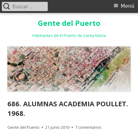
Buscar:
Menú
Menú
principal
Saltar
Gente del Puerto
al
contenido
Habitantes de El Puerto de Santa María
686. ALUMNAS ACADEMIA POULLET.
1968.
Autor
Publicado
en 686. ALUMNAS A
Gente del Puerto
21 junio 2010
7 comentarios
el