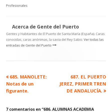
el
Profesionales
Acerca de
Gente del Puerto
Gentes y Habitantes de El Puerto de Santa María (España). Caras
conocidas, caras anónimas, la savia del Rey Sabio.
Ver todas las
entradas de Gente del Puerto
Artículo
Artículo
685. MANOLETE:
687. EL PUERTO
Navegación
anterior
siguiente
Notas de un
JEREZ, PRIMER TREN
de
figurante.
DE ANDALUCÍA.
entradas
7 comentarios en “
686. ALUMNAS ACADEMIA