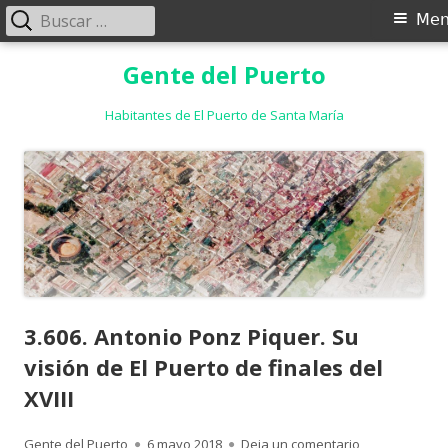
Buscar:
Menú
Me
principal
Saltar
Gente del Puerto
al
contenido
Habitantes de El Puerto de Santa María
3.606. Antonio Ponz Piquer. Su
visión de El Puerto de finales del
XVIII
Autor
Publicado
para 3.606. Ant
Gente del Puerto
6 mayo 2018
Deja un comentario