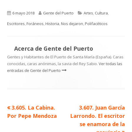
Publicado
Autor
Categorías
6 mayo 2018
Gente del Puerto
Artes
,
Cultura
,
el
Escritores
,
Foráneos
,
Historia
,
Nos dejaron
,
Polifacéticos
Acerca de
Gente del Puerto
Gentes y Habitantes de El Puerto de Santa María (España). Caras
conocidas, caras anónimas, la savia del Rey Sabio.
Ver todas las
entradas de Gente del Puerto
Artículo
Artículo
3.605. La Cabina.
3.607. Juan García
Navegación
anterior
siguiente
Por Pepe Mendoza
Larrondo. El escritor
de
se enamora de la