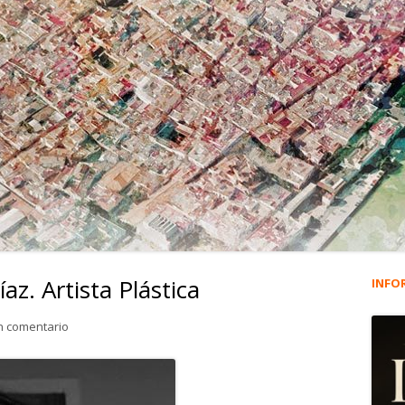
z. Artista Plástica
INFO
Ba
lat
para 3.634. Laura Checa Díaz. Artista Plástica
n comentario
pri