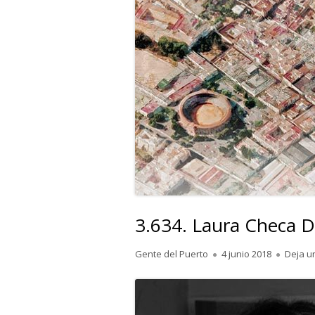
3.634. Laura Checa Día
Autor
Publicado
Gente del Puerto
4 junio 2018
Deja u
el