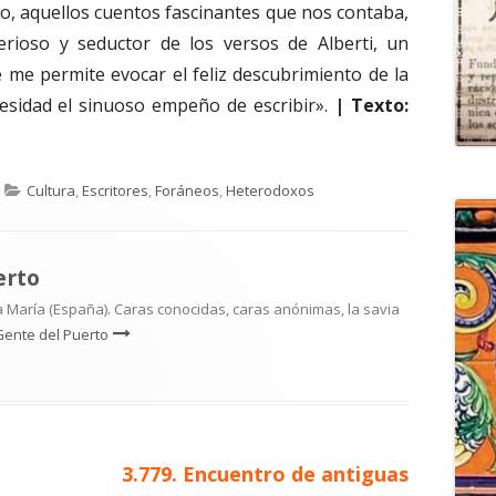
lo, aquellos cuentos fascinantes que nos contaba,
rioso y seductor de los versos de Alberti, un
 me permite evocar el feliz descubrimiento de la
cesidad el sinuoso empeño de escribir».
| Texto:
Categorías
Cultura
,
Escritores
,
Foráneos
,
Heterodoxos
erto
 María (España). Caras conocidas, caras anónimas, la savia
Gente del Puerto
Artículo
3.779. Encuentro de antiguas