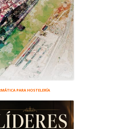
RMÁTICA PARA HOSTELERÍA
rra
eral
r en El Puerto
ncipal