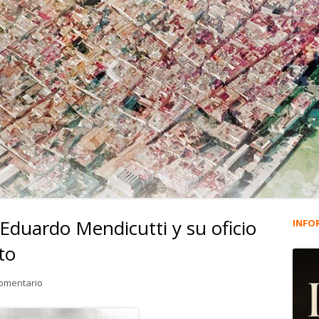
 Eduardo Mendicutti y su oficio
INFO
Ba
to
lat
en 3.778. Rafael Alberti, Eduardo Mendicutti y su oficio de escrito
comentario
pri