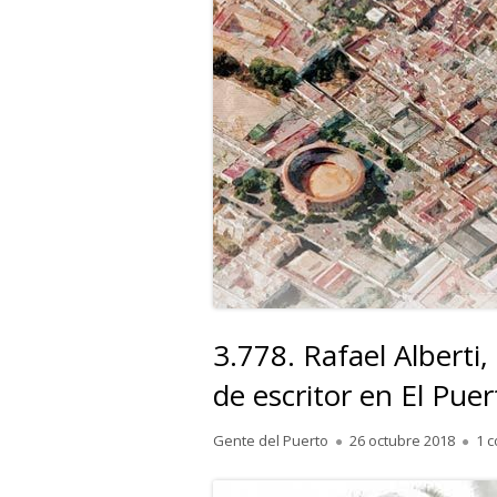
3.778. Rafael Alberti,
de escritor en El Puer
Autor
Publicado
Gente del Puerto
26 octubre 2018
1 
el