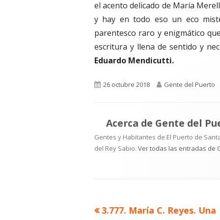
el acento delicado de María Merel
y hay en todo eso un eco miste
parentesco raro y enigmático que
escritura y llena de sentido y ne
Eduardo Mendicutti.
Publicado
Autor
26 octubre 2018
Gente del Puerto
el
Acerca de
Gente del Pu
Gentes y Habitantes de El Puerto de Santa
del Rey Sabio.
Ver todas las entradas de 
Artículo
3.777. María C. Reyes. Una
Navegación