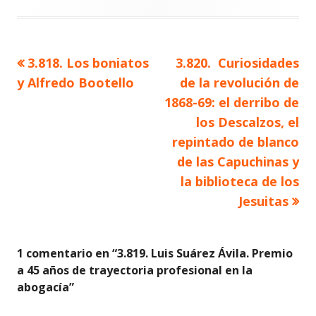
Artículo
Artículo
3.818. Los boniatos
3.820. Curiosidades
Navegación
anterior
siguiente
y Alfredo Bootello
de la revolución de
de
1868-69: el derribo de
los Descalzos, el
entradas
repintado de blanco
de las Capuchinas y
la biblioteca de los
Jesuitas
1 comentario en “
3.819. Luis Suárez Ávila. Premio
a 45 años de trayectoria profesional en la
abogacía
”