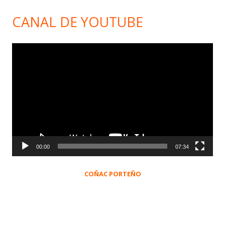
CANAL DE YOUTUBE
Reproductor
de
vídeo
00:00
07:34
COÑAC PORTEÑO