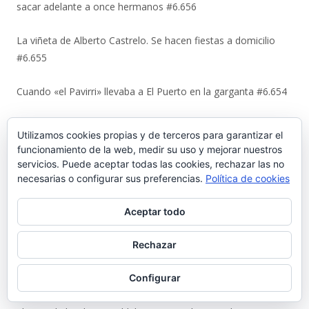
sacar adelante a once hermanos #6.656
La viñeta de Alberto Castrelo. Se hacen fiestas a domicilio
#6.655
Cuando «el Pavirri» llevaba a El Puerto en la garganta #6.654
Luis Suárez Ávila y Pepita Lena: una tertulia de 2004 sobre el
Utilizamos cookies propias y de terceros para garantizar el
centro histórico que El Puerto estaba perdiendo #6.653
funcionamiento de la web, medir su uso y mejorar nuestros
servicios. Puede aceptar todas las cookies, rechazar las no
Urbaluz, cuando El Puerto se vistió la americana #6.652
necesarias o configurar sus preferencias.
Política de cookies
Los últimos coletazos de una enseñanza basada en el miedo
Aceptar todo
#6.651
Rechazar
En 1970, bendición de los espigones de Poniente y Levante
#6.650
Configurar