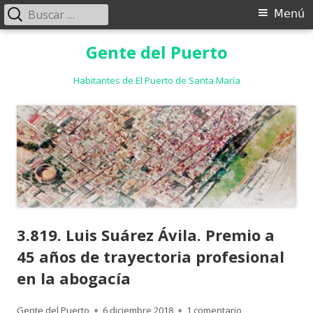
Buscar:
Menú
Menú
principal
Saltar
Gente del Puerto
al
contenido
Habitantes de El Puerto de Santa María
3.819. Luis Suárez Ávila. Premio a
45 años de trayectoria profesional
en la abogacía
Autor
Publicado
en 3.819. Luis Su
Gente del Puerto
6 diciembre 2018
1 comentario