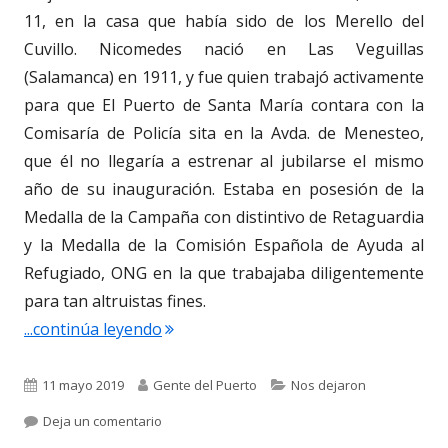
11, en la casa que había sido de los Merello del
Cuvillo. Nicomedes nació en Las Veguillas
(Salamanca) en 1911, y fue quien trabajó activamente
para que El Puerto de Santa María contara con la
Comisaría de Policía sita en la Avda. de Menesteo,
que él no llegaría a estrenar al jubilarse el mismo
año de su inauguración. Estaba en posesión de la
Medalla de la Campaña con distintivo de Retaguardia
y la Medalla de la Comisión Española de Ayuda al
Refugiado, ONG en la que trabajaba diligentemente
para tan altruistas fines.
"3.973. Nicomedes Santos Luis. Comisar
...continúa leyendo
Publicado
Autor
Categorías
11 mayo 2019
Gente del Puerto
Nos dejaron
el
para 3.973. Nicomedes Santos Luis. Comisario d
Deja un comentario