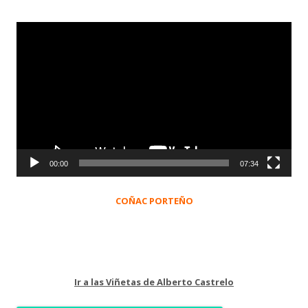
Reproductor
de
vídeo
00:00
07:34
COÑAC PORTEÑO
Ir a las Viñetas de Alberto Castrelo