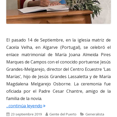
El pasado 14 de Septiembre, en la iglesia matriz de
Cacela Velha, en Algarve (Portugal), se celebró el
enlace matrimonial de María Joana Almeida Pires
Marques de Campos con el conocido portuense Jesús
Grandes-Melgarejo, director del Centro Ecuestre ‘Las
Marías’, hijo de Jesús Grandes Lassaletta y de María
Magdalena Melgarejo Osborne. La ceremonia fue
oficiada por el Padre Cesar Chantre, amigo de la
familia de la novia.
"4.107. Boda de Jesus Grandes-Melga
...continúa leyendo
Publicado
Autor
Categorías
23 septiembre 2019
Gente del Puerto
Generalista