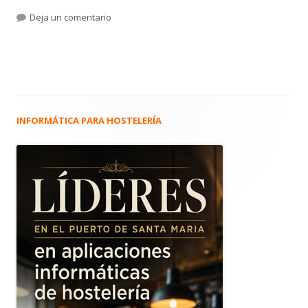
el
para 4.107. Boda de Jesus Grandes-Melgarejo
Deja un comentario
INFORMÁTICA PARA HOSTELERÍA
Barra
lateral
principal