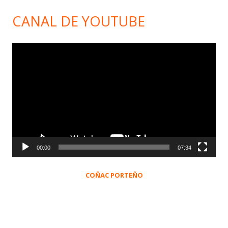
CANAL DE YOUTUBE
Reproductor
de
vídeo
00:00
07:34
COÑAC PORTEÑO