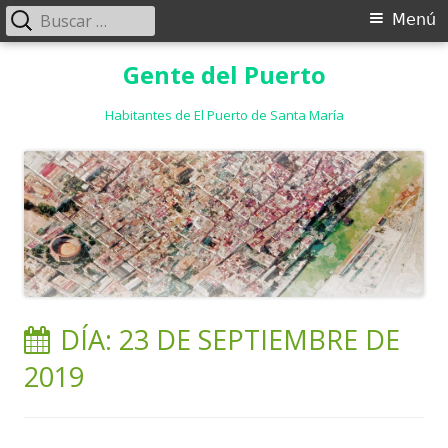
Buscar:
Menú
Menú
principal
Saltar
Gente del Puerto
al
contenido
Habitantes de El Puerto de Santa María
DÍA:
23 DE SEPTIEMBRE DE
2019