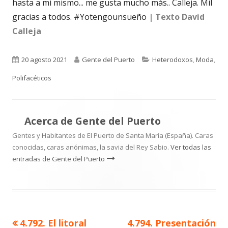
hasta a mi mismo... me gusta mucho más.. Calleja. Mil
gracias a todos. #Yotengounsueño
| Texto David
Calleja
Publicado
Autor
Categorías
20 agosto 2021
Gente del Puerto
Heterodoxos
,
Moda
,
el
Polifacéticos
Acerca de
Gente del Puerto
Gentes y Habitantes de El Puerto de Santa María (España). Caras
conocidas, caras anónimas, la savia del Rey Sabio.
Ver todas las
entradas de Gente del Puerto
Artículo
Artículo
4.792. El litoral
4.794. Presentación
Navegación