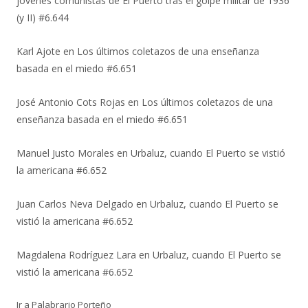
jóvenes comunistas de El Puerto tras el golpe militar de 1936
(y II) #6.644
Karl Ajote
en
Los últimos coletazos de una enseñanza
basada en el miedo #6.651
José Antonio Cots Rojas
en
Los últimos coletazos de una
enseñanza basada en el miedo #6.651
Manuel Justo Morales
en
Urbaluz, cuando El Puerto se vistió
la americana #6.652
Juan Carlos Neva Delgado
en
Urbaluz, cuando El Puerto se
vistió la americana #6.652
Magdalena Rodríguez Lara
en
Urbaluz, cuando El Puerto se
vistió la americana #6.652
Ir a Palabrario Porteño