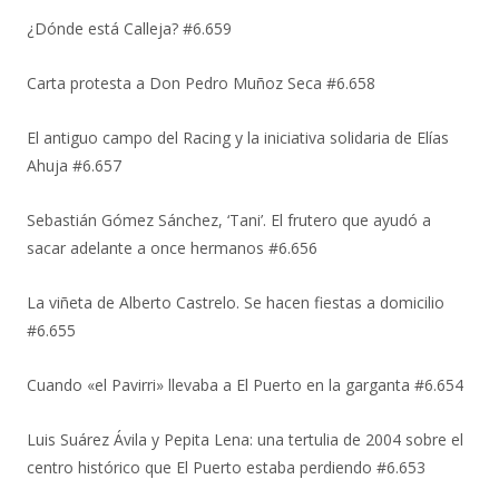
¿Dónde está Calleja? #6.659
Carta protesta a Don Pedro Muñoz Seca #6.658
El antiguo campo del Racing y la iniciativa solidaria de Elías
Ahuja #6.657
Sebastián Gómez Sánchez, ‘Tani’. El frutero que ayudó a
sacar adelante a once hermanos #6.656
La viñeta de Alberto Castrelo. Se hacen fiestas a domicilio
#6.655
Cuando «el Pavirri» llevaba a El Puerto en la garganta #6.654
Luis Suárez Ávila y Pepita Lena: una tertulia de 2004 sobre el
centro histórico que El Puerto estaba perdiendo #6.653