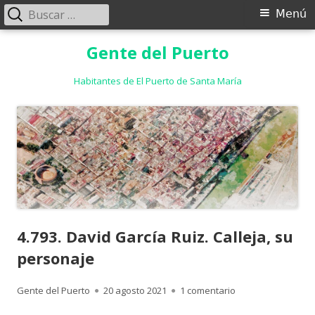
Buscar:
Menú
Menú
principal
Saltar
Gente del Puerto
al
contenido
Habitantes de El Puerto de Santa María
4.793. David García Ruiz. Calleja, su
personaje
Autor
Publicado
en 4.793. David Gar
Gente del Puerto
20 agosto 2021
1 comentario
el