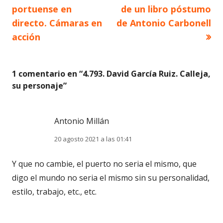
anterior
siguiente
portuense en
de un libro póstumo
de
directo. Cámaras en
de Antonio Carbonell
acción
entradas
1 comentario en “
4.793. David García Ruiz. Calleja,
su personaje
”
Antonio Millán
20 agosto 2021 a las 01:41
Y que no cambie, el puerto no seria el mismo, que
digo el mundo no seria el mismo sin su personalidad,
estilo, trabajo, etc., etc.