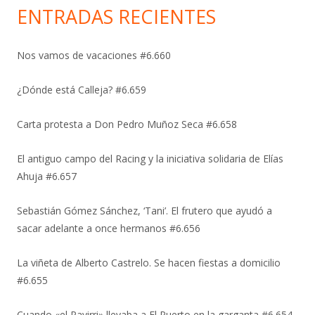
ENTRADAS RECIENTES
Nos vamos de vacaciones #6.660
¿Dónde está Calleja? #6.659
Carta protesta a Don Pedro Muñoz Seca #6.658
El antiguo campo del Racing y la iniciativa solidaria de Elías
Ahuja #6.657
Sebastián Gómez Sánchez, ‘Tani’. El frutero que ayudó a
sacar adelante a once hermanos #6.656
La viñeta de Alberto Castrelo. Se hacen fiestas a domicilio
#6.655
Cuando «el Pavirri» llevaba a El Puerto en la garganta #6.654