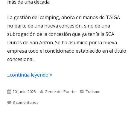
más de una década.
La gestión del camping, ahora en manos de TAIGA
no parte de una nueva concesión, sino de una
subrogación de la concesión que ya tenía la SCA
Dunas de San Antón. Se ha asumido por la nueva
empresa todo el condicionado establecido en el título
concesional.
"Carlos Mansilla. La apuesta de TAIGA
...continúa leyendo
Publicado
Autor
Categorías
20 junio 2025
Gente del Puerto
Turismo
el
en Carlos Mansilla. La apuesta de TAIGA por un camp
3 comentarios