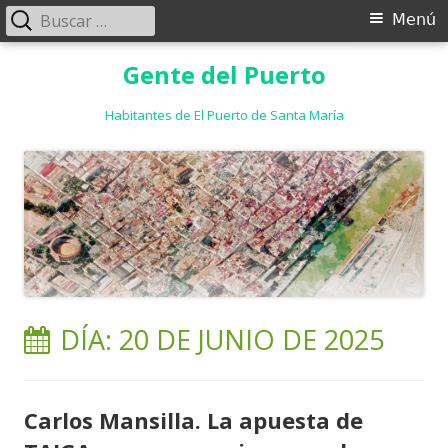
Buscar:
Menú
Menú
principal
Saltar
Gente del Puerto
al
contenido
Habitantes de El Puerto de Santa María
DÍA:
20 DE JUNIO DE 2025
Carlos Mansilla. La apuesta de