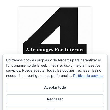
Utilizamos cookies propias y de terceros para garantizar el
funcionamiento de la web, medir su uso y mejorar nuestros
servicios. Puede aceptar todas las cookies, rechazar las no
necesarias o configurar sus preferencias.
Política de cookies
Aceptar todo
Contenido
Rechazar
Aviso Legal
|
Política de Privacidad
|
Política de Cookies
del
•
Usando
Tiny Framework
•
Acceder