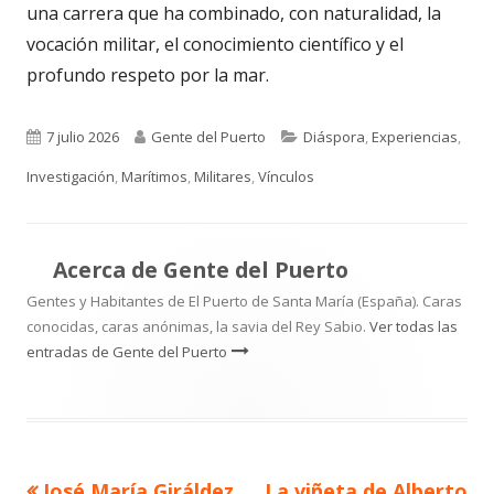
una carrera que ha combinado, con naturalidad, la
vocación militar, el conocimiento científico y el
profundo respeto por la mar.
Publicado
Autor
Categorías
7 julio 2026
Gente del Puerto
Diáspora
,
Experiencias
,
el
Investigación
,
Marítimos
,
Militares
,
Vínculos
Acerca de
Gente del Puerto
Gentes y Habitantes de El Puerto de Santa María (España). Caras
conocidas, caras anónimas, la savia del Rey Sabio.
Ver todas las
entradas de Gente del Puerto
Artículo
Artículo
José María Giráldez
La viñeta de Alberto