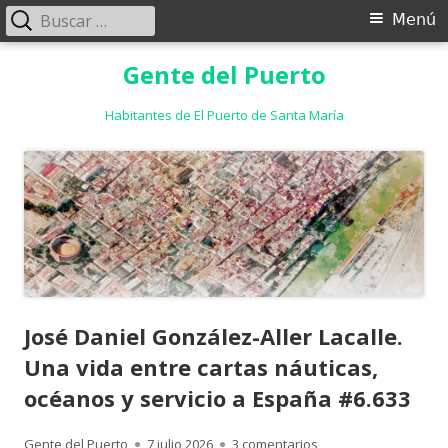
Buscar:
Menú
Menú
principal
Saltar
Gente del Puerto
al
contenido
Habitantes de El Puerto de Santa María
José Daniel González-Aller Lacalle.
Una vida entre cartas náuticas,
océanos y servicio a España #6.633
Autor
Publicado
en José Daniel Gonzál
Gente del Puerto
7 julio 2026
3 comentarios