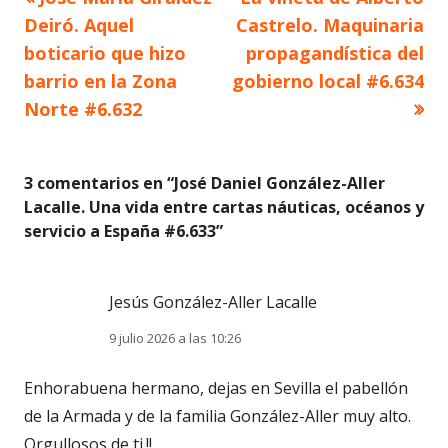
Navegación
anterior
siguiente
Deiró. Aquel
Castrelo. Maquinaria
de
boticario que hizo
propagandística del
barrio en la Zona
gobierno local #6.634
entradas
Norte #6.632
3 comentarios en “
José Daniel González-Aller
Lacalle. Una vida entre cartas náuticas, océanos y
servicio a España #6.633
”
Jesús González-Aller Lacalle
9 julio 2026 a las 10:26
Enhorabuena hermano, dejas en Sevilla el pabellón
de la Armada y de la familia González-Aller muy alto.
Orgullosos de ti.!!