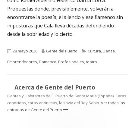
como Rafael Alberti o Federico García Lorca.
Propuestas donde, previsiblemente, volverán a
encontrarse la poesía, el silencio y ese flamenco sin
imposturas que Cala lleva décadas defendiendo
desde la sobriedad y lo cierto.
Publicado
Autor
Categorías
28 mayo 2026
Gente del Puerto
Cultura
,
Danza
,
el
Emprendedores
,
Flamenco
,
Profesionales
,
teatro
Acerca de
Gente del Puerto
Gentes y Habitantes de El Puerto de Santa María (España). Caras
conocidas, caras anónimas, la savia del Rey Sabio.
Ver todas las
entradas de Gente del Puerto