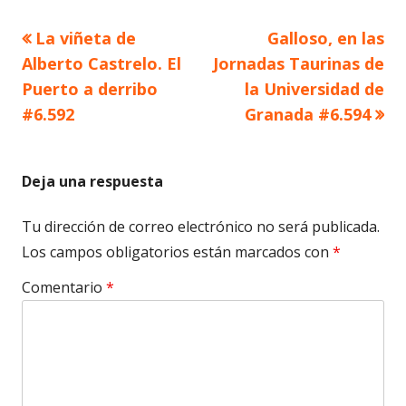
Artículo
Artículo
La viñeta de
Galloso, en las
Navegación
anterior
siguiente
Alberto Castrelo. El
Jornadas Taurinas de
de
Puerto a derribo
la Universidad de
#6.592
Granada #6.594
entradas
Deja una respuesta
Tu dirección de correo electrónico no será publicada.
Los campos obligatorios están marcados con
*
Comentario
*