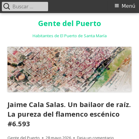
Buscar:
Menú
Menú
principal
Saltar
Gente del Puerto
al
contenido
Habitantes de El Puerto de Santa María
Jaime Cala Salas. Un bailaor de raíz.
La pureza del flamenco escénico
#6.593
Autor
Publicado
para Jaime Ca
Gente del Puerto
28 mayo 2026
Deja un comentario