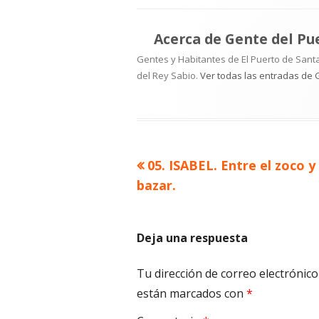
Acerca de
Gente del Pu
Gentes y Habitantes de El Puerto de Santa
del Rey Sabio.
Ver todas las entradas de 
Artículo
05. ISABEL. Entre el zoco y 
Navegación
anterior
bazar.
de
entradas
Deja una respuesta
Tu dirección de correo electrónico
están marcados con
*