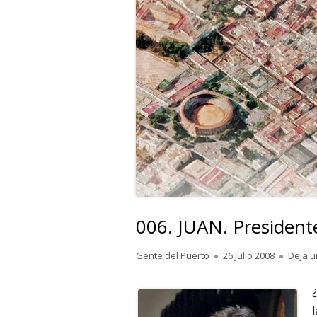
006. JUAN. Presidente
Autor
Publicado
Gente del Puerto
26 julio 2008
Deja u
el