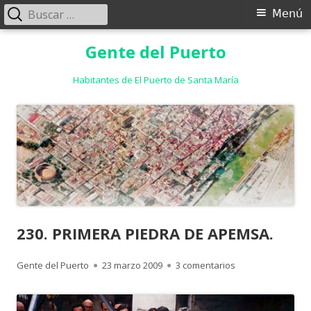
Buscar:
Menú
Menú
principal
Saltar
Gente del Puerto
al
contenido
Habitantes de El Puerto de Santa María
230. PRIMERA PIEDRA DE APEMSA.
Autor
Publicado
en 230. PRIMERA 
Gente del Puerto
23 marzo 2009
3 comentarios
el