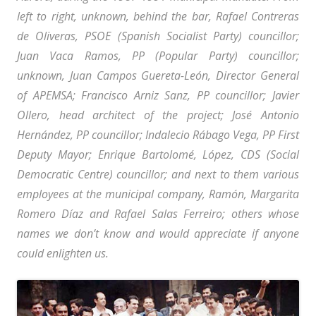
left to right, unknown, behind the bar, Rafael Contreras
de Oliveras, PSOE (Spanish Socialist Party) councillor;
Juan Vaca Ramos, PP (Popular Party) councillor;
unknown, Juan Campos Guereta-León, Director General
of APEMSA; Francisco Arniz Sanz, PP councillor; Javier
Ollero, head architect of the project; José Antonio
Hernández, PP councillor; Indalecio Rábago Vega, PP First
Deputy Mayor; Enrique Bartolomé, López, CDS (Social
Democratic Centre) councillor; and next to them various
employees at the municipal company, Ramón, Margarita
Romero Díaz and Rafael Salas Ferreiro; others whose
names we don’t know and would appreciate if anyone
could enlighten us.