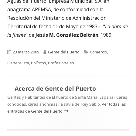
Aguas del Puerto, Empresa Municipal, S.A. en
anagrama APEMSA, de conformidad con la
Resolución del Ministerio de Administración
Territorial de fecha 11 de Mayo de 1983». "
La obra de
la fuente
" de
Jesús M. González
Beltrán
. 1989.
Publicado
Autor
Categorías
23 marzo 2009
Gente del Puerto
Comercio
,
el
Generalista
,
Políticos
,
Profesionales
Acerca de
Gente del Puerto
Gentes y Habitantes de El Puerto de Santa María (España). Caras
conocidas, caras anónimas, la savia del Rey Sabio.
Ver todas las
entradas de Gente del Puerto