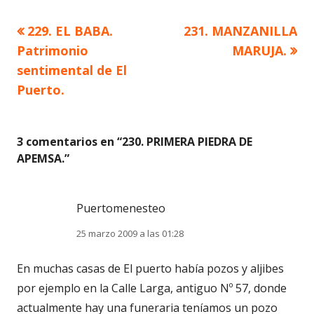
Artículo
Artículo
229. EL BABA.
231. MANZANILLA
Navegación
anterior
siguiente
Patrimonio
MARUJA.
de
sentimental de El
Puerto.
entradas
3 comentarios en “
230. PRIMERA PIEDRA DE
APEMSA.
”
Puertomenesteo
25 marzo 2009 a las 01:28
En muchas casas de El puerto había pozos y aljibes
por ejemplo en la Calle Larga, antiguo Nº 57, donde
actualmente hay una funeraria teníamos un pozo