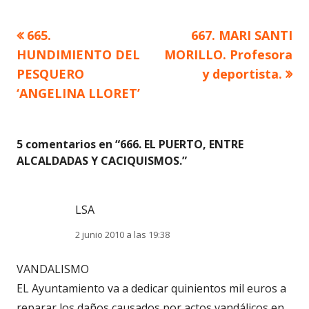
Artículo
Artículo
665.
667. MARI SANTI
Navegación
anterior
siguiente
HUNDIMIENTO DEL
MORILLO. Profesora
de
PESQUERO
y deportista.
‘ANGELINA LLORET’
entradas
5 comentarios en “
666. EL PUERTO, ENTRE
ALCALDADAS Y CACIQUISMOS.
”
LSA
2 junio 2010 a las 19:38
VANDALISMO
EL Ayuntamiento va a dedicar quinientos mil euros a
reparar los daños causados por actos vandálicos en