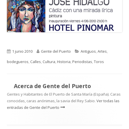
Publicado
Autor
Categorías
1 junio 2010
Gente del Puerto
Antiguos
,
Artes
,
el
bodegueros
,
Calles
,
Cultura
,
Historia
,
Periodistas
,
Toros
Acerca de
Gente del Puerto
Gentes y Habitantes de El Puerto de Santa María (España). Caras
conocidas, caras anónimas, la savia del Rey Sabio.
Ver todas las
entradas de Gente del Puerto