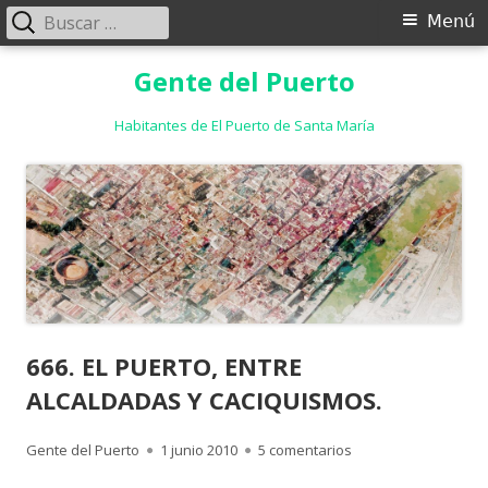
Buscar:
Menú
Menú
principal
Saltar
Gente del Puerto
al
contenido
Habitantes de El Puerto de Santa María
666. EL PUERTO, ENTRE
ALCALDADAS Y CACIQUISMOS.
Autor
Publicado
en 666. EL PUERTO,
Gente del Puerto
1 junio 2010
5 comentarios
el