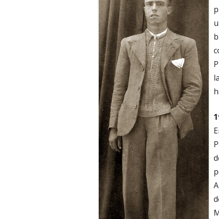
p
u
b
c
P
l
h
1
E
P
d
p
A
d
M