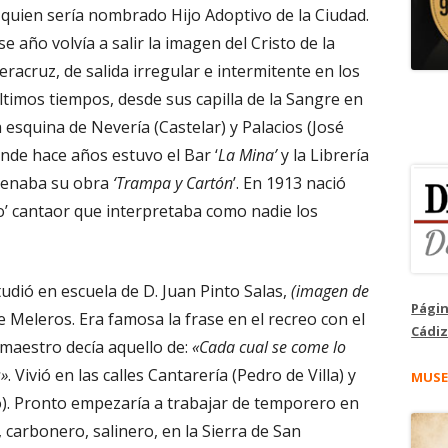
 quien sería nombrado Hijo Adoptivo de la Ciudad.
se año volvía a salir la imagen del Cristo de la
eracruz, de salida irregular e intermitente en los
ltimos tiempos, desde sus capilla de la Sangre en
a esquina de Nevería (Castelar) y Palacios (José
nde hace años estuvo el Bar ‘
La Mina’
y la Librería
trenaba su obra
‘Trampa y Cartón
’. En 1913 nació
ro’ cantaor que interpretaba como nadie los
udió en escuela de D. Juan Pinto Salas,
(imagen de
Págin
le Meleros. Era famosa la frase en el recreo con el
Cádiz
maestro decía aquello de:
«Cada cual se come lo
s»
. Vivió en las calles Cantarería (Pedro de Villa) y
MUSE
). Pronto empezaría a trabajar de temporero en
 carbonero, salinero, en la Sierra de San