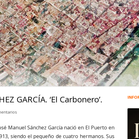
EZ GARCÍA. ‘El Carbonero’.
INFO
Ba
lat
en 1.097. JOSÉ M. SÁNCHEZ GARCÍA. ‘El Carbonero’.
mentarios
pri
osé Manuel Sánchez García nació en El Puerto en
913, siendo el pequeño de cuatro hermanos. Sus