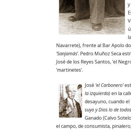
y
E
V
ú
l
Navarrete), frente al Bar Apolo do
‘Sanjamás
’. Pedro Muñoz Seca es
José de los Reyes Santos, ‘el Neg
‘martinetes’.
José
‘el Carbonero’
est
la izquierda)
en la cal
desayuno, cuando el 
suyo y Dios lo de todo
Ganado (Calvo Sotelo
el campo, de consumista, pinalero,