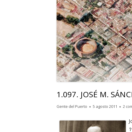
1.097. JOSÉ M. SÁNCH
Autor
Publicado
Gente del Puerto
5 agosto 2011
2 co
el
J
1