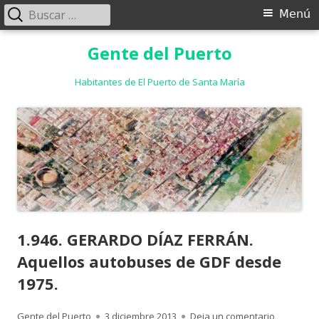
Buscar:
Menú
Menú
principal
Saltar
Gente del Puerto
al
contenido
Habitantes de El Puerto de Santa María
1.946. GERARDO DÍAZ FERRÁN.
Aquellos autobuses de GDF desde
1975.
Autor
Publicado
para 1.94
Gente del Puerto
3 diciembre 2013
Deja un comentario