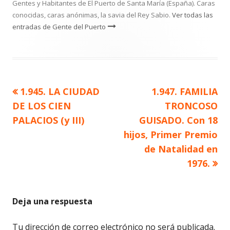
Gentes y Habitantes de El Puerto de Santa María (España). Caras
conocidas, caras anónimas, la savia del Rey Sabio.
Ver todas las
entradas de Gente del Puerto
Artículo
Artículo
1.945. LA CIUDAD
1.947. FAMILIA
Navegación
anterior
siguiente
DE LOS CIEN
TRONCOSO
de
PALACIOS (y III)
GUISADO. Con 18
hijos, Primer Premio
entradas
de Natalidad en
1976.
Deja una respuesta
Tu dirección de correo electrónico no será publicada.