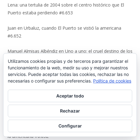
Lena: una tertulia de 2004 sobre el centro histórico que El
Puerto estaba perdiendo #6.653
Juan
en
Urbaluz, cuando El Puerto se vistió la americana
#6.652
Manuel Almisas Albéndiz
en
Uno a uno: el cruel destino de los
jóvenes comunistas de El Puerto tras el golpe militar de 1936
Utilizamos cookies propias y de terceros para garantizar el
(y II) #6.644
funcionamiento de la web, medir su uso y mejorar nuestros
servicios. Puede aceptar todas las cookies, rechazar las no
necesarias o configurar sus preferencias.
Política de cookies
Karl Ajote
en
Los últimos coletazos de una enseñanza
basada en el miedo #6.651
Aceptar todo
José Antonio Cots Rojas
en
Los últimos coletazos de una
Rechazar
enseñanza basada en el miedo #6.651
Configurar
Manuel Justo Morales
en
Urbaluz, cuando El Puerto se vistió
la americana #6.652