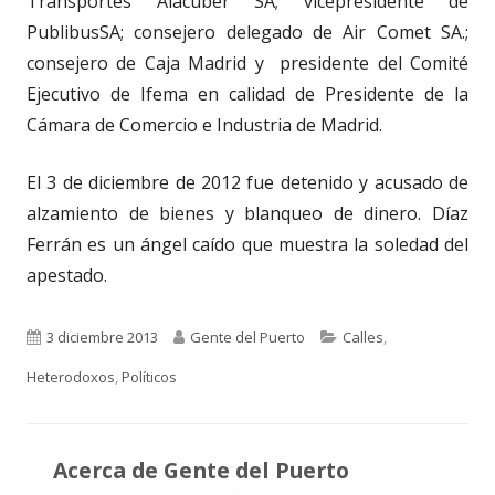
Transportes Alacuber SA; vicepresidente de
PublibusSA; consejero delegado de Air Comet SA.;
consejero de Caja Madrid y presidente del Comité
Ejecutivo de Ifema en calidad de Presidente de la
Cámara de Comercio e Industria de Madrid.
El 3 de diciembre de 2012 fue detenido y acusado de
alzamiento de bienes y blanqueo de dinero. Díaz
Ferrán es un ángel caído que muestra la soledad del
apestado.
Publicado
Autor
Categorías
3 diciembre 2013
Gente del Puerto
Calles
,
el
Heterodoxos
,
Políticos
Acerca de
Gente del Puerto