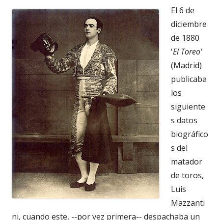
El 6 de
diciembre
de 1880
'
El Toreo'
(Madrid)
publicaba
los
siguiente
s datos
biográfico
s del
matador
de toros,
Luis
Mazzanti
ni, cuando este, --por vez primera-- despachaba un