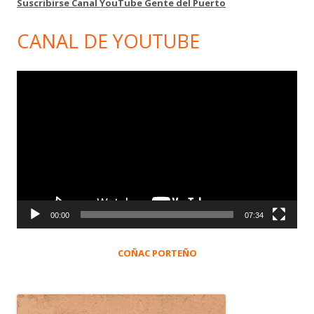
Suscribirse Canal YouTube Gente del Puerto
CANAL DE YOUTUBE
Reproductor
de
vídeo
00:00
07:34
COÑAC PORTEÑO