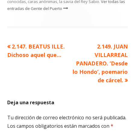
conocidas, caras anónimas, la savia del Rey Sabio.
Ver todas las
entradas de Gente del Puerto
Artículo
Artículo
2.147. BEATUS ILLE.
2.149. JUAN
Navegación
anterior
siguiente
Dichoso aquel que…
VILLARREAL
de
PANADERO. ‘Desde
lo Hondo’, poemario
entradas
de cárcel.
Deja una respuesta
Tu dirección de correo electrónico no será publicada.
Los campos obligatorios están marcados con
*