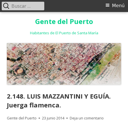
Buscar:
Menú
Menú
principal
Saltar
Gente del Puerto
al
contenido
Habitantes de El Puerto de Santa María
2.148. LUIS MAZZANTINI Y EGUÍA.
Juerga flamenca.
Autor
Publicado
para 2.148. L
Gente del Puerto
23 junio 2014
Deja un comentario
el