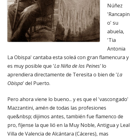
Núñez
'Rancapin
o' su
abuela,
'Tia
Antonia
La Obispa' cantaba esta soleá con gran flamencura y
es muy posible que '
La Niña de los Peines'
lo
aprendiera directamente de Teresita o bien de '
La
Obispa
' del Puerto.
Pero ahora viene lo bueno... y es que el 'vascongado'
Mazzantini, amén de todas las profesiones
que&nbsp; dijimos antes, también fue flamenco de
pro, fíjense la que lió en la Muy Noble, Antigua y Leal
Villa de Valencia de Alcántara (Cáceres), mas