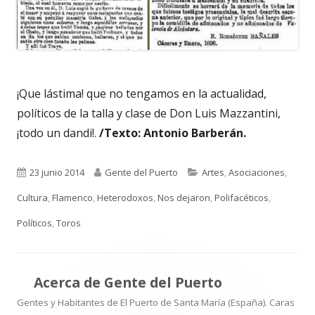
¡Que lástima! que no tengamos en la actualidad,
políticos de la talla y clase de Don Luis Mazzantini,
¡todo un dandi!.
/Texto: Antonio Barberán.
Publicado
Autor
Categorías
23 junio 2014
Gente del Puerto
Artes
,
Asociaciones
,
el
Cultura
,
Flamenco
,
Heterodoxos
,
Nos dejaron
,
Polifacéticos
,
Políticos
,
Toros
Acerca de
Gente del Puerto
Gentes y Habitantes de El Puerto de Santa María (España). Caras