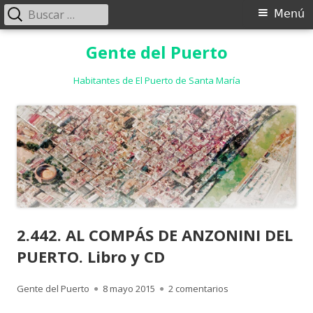
Buscar:
Menú
Menú
principal
Saltar
Gente del Puerto
al
contenido
Habitantes de El Puerto de Santa María
2.442. AL COMPÁS DE ANZONINI DEL
PUERTO. Libro y CD
Autor
Publicado
en 2.442. AL COMPÁ
Gente del Puerto
8 mayo 2015
2 comentarios
el