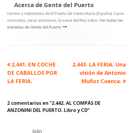
Acerca de
Gente del Puerto
Gentes y Habitantes de El Puerto de Santa María (España). Caras
conocidas, caras anónimas, la savia del Rey Sabio.
Ver todas las
entradas de Gente del Puerto
Artículo
Artículo
2.441. EN COCHE
2.443. LA FERIA. Una
Navegación
anterior
siguiente
DE CABALLOS POR
visión de Antonio
de
LA FERIA.
Muñoz Cuenca.
entradas
2 comentarios en “
2.442. AL COMPÁS DE
ANZONINI DEL PUERTO. Libro y CD
”
lolin