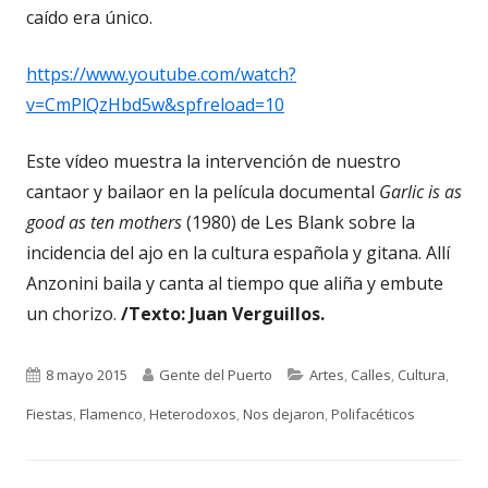
caído era único.
https://www.youtube.com/watch?
v=CmPlQzHbd5w&spfreload=10
Este vídeo muestra la intervención de nuestro
cantaor y bailaor en la película documental
Garlic is as
good as ten mothers
(1980) de Les Blank sobre la
incidencia del ajo en la cultura española y gitana. Allí
Anzonini baila y canta al tiempo que aliña y embute
un chorizo.
/Texto: Juan Verguillos.
Publicado
Autor
Categorías
8 mayo 2015
Gente del Puerto
Artes
,
Calles
,
Cultura
,
el
Fiestas
,
Flamenco
,
Heterodoxos
,
Nos dejaron
,
Polifacéticos