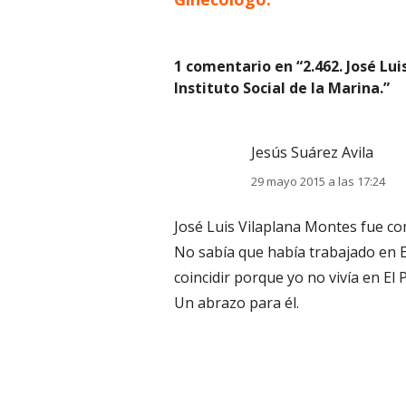
de
entradas
1 comentario en “
2.462. José Lu
Instituto Social de la Marina.
”
Jesús Suárez Avila
29 mayo 2015 a las 17:24
José Luis Vilaplana Montes fue co
No sabía que había trabajado en 
coincidir porque yo no vivía en El 
Un abrazo para él.