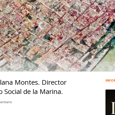
aplana Montes. Director
INFO
Ba
to Social de la Marina.
lat
en 2.462. José Luis Villaplana Montes. Director Provincial del Institu
mentario
pri