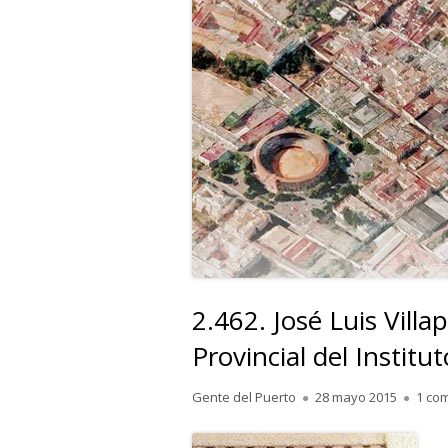
2.462. José Luis Vill
Provincial del Institu
Autor
Publicado
Gente del Puerto
28 mayo 2015
1 co
el