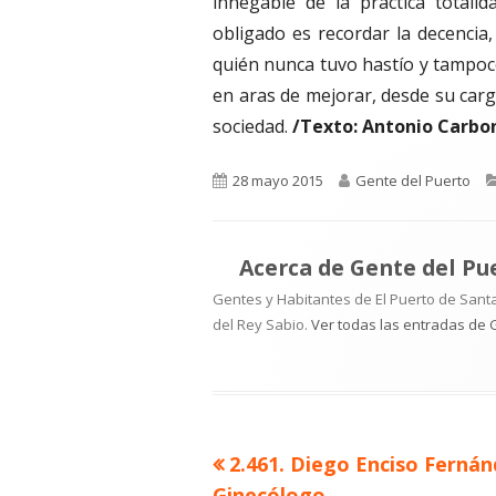
innegable de la práctica totali
obligado es recordar la decencia,
quién nunca tuvo hastío y tampoco
en aras de mejorar, desde su carg
sociedad.
/Texto: Antonio Carbon
Publicado
Autor
28 mayo 2015
Gente del Puerto
el
Acerca de
Gente del Pu
Gentes y Habitantes de El Puerto de Santa
del Rey Sabio.
Ver todas las entradas de 
Artículo
2.461. Diego Enciso Fernán
Navegación
anterior
Ginecólogo.