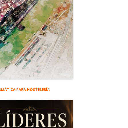
RMÁTICA PARA HOSTELERÍA
rra
eral
to Social de la Marina.
ncipal