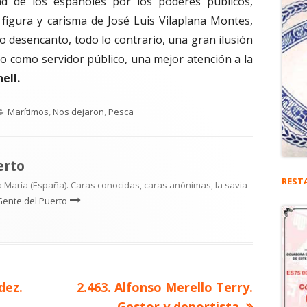
dad de los españoles por los poderes públicos,
 figura y carisma de José Luis Vilaplana Montes,
 desencanto, todo lo contrario, una gran ilusión
o como servidor público, una mejor atención a la
ell.
Categorías
Marítimos
,
Nos dejaron
,
Pesca
erto
REST
 María (España). Caras conocidas, caras anónimas, la savia
Gente del Puerto
Artículo
dez.
2.463. Alfonso Merello Terry.
siguiente
Gestor y deportista.