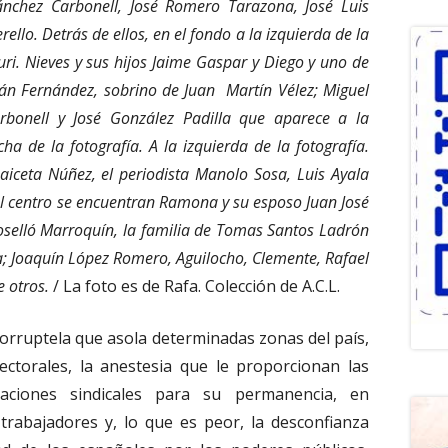
ánchez Carbonell, José Romero Tarazona, José Luis
rello. Detrás de ellos, en el fondo a la izquierda de la
uri. Nieves y sus hijos Jaime Gaspar y Diego y uno de
ulián Fernández, sobrino de Juan Martín Vélez; Miguel
arbonell y José González Padilla que aparece a la
a de la fotografía. A la izquierda de la fotografía.
ceta Núñez, el periodista Manolo Sosa, Luis Ayala
el centro se encuentran Ramona y su esposo Juan José
oselló Marroquín, la familia de Tomas Santos Ladrón
a; Joaquín López Romero, Aguilocho, Clemente, Rafael
e otros.
/ La foto es de Rafa. Colección de A.C.L.
 corruptela que asola determinadas zonas del país,
ectorales, la anestesia que le proporcionan las
zaciones sindicales para su permanencia, en
trabajadores y, lo que es peor, la desconfianza