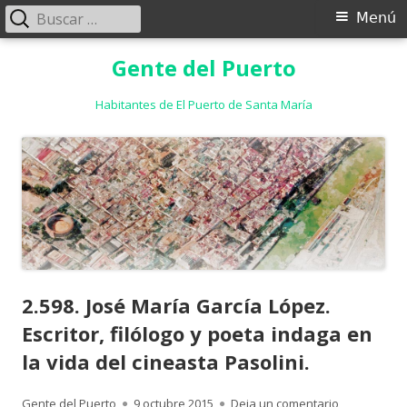
Buscar:
Menú
Menú
principal
Saltar
Gente del Puerto
al
contenido
Habitantes de El Puerto de Santa María
2.598. José María García López.
Escritor, filólogo y poeta indaga en
la vida del cineasta Pasolini.
Autor
Publicado
para 2.598. J
Gente del Puerto
9 octubre 2015
Deja un comentario