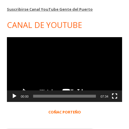
Suscribirse Canal YouTube Gente del Puerto
CANAL DE YOUTUBE
Reproductor
de
vídeo
00:00
07:34
COÑAC PORTEÑO