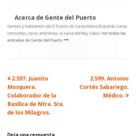
Acerca de
Gente del Puerto
Gentes y Habitantes de El Puerto de Santa María (España). Caras
conocidas, caras anónimas, la savia del Rey Sabio.
Ver todas las
entradas de Gente del Puerto
Artículo
Artículo
2.597. Juanito
2.599. Antonio
Navegación
anterior
siguiente
Mosquera.
Cortés Sabariego.
de
Colaborador de la
Médico.
Basílica de Ntra. Sra.
entradas
de los Milagros.
Deja una respuesta