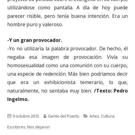
utilizándose como pantalla. A día de hoy puede
parecer risible, pero tenía buena intención. Era un
hombre puro y valeroso.
-Y un gran provocador.
-Yo no utilizaría la palabra provocador. De hecho, él
negaba esa imagen de provocación. Vivía su
homosexualidad como una comunión con su cuerpo,
una especie de redención. Más bien podríamos decir
que era un exhibicionista temerario, lo que,
naturalmente, no sentaba muy bien.
/Texto: Pedro
Ingelmo.
Publicado
Autor
Categorías
9 octubre 2015
Gente del Puerto
Artes
,
Cultura
,
el
Escritores
,
Nos dejaron