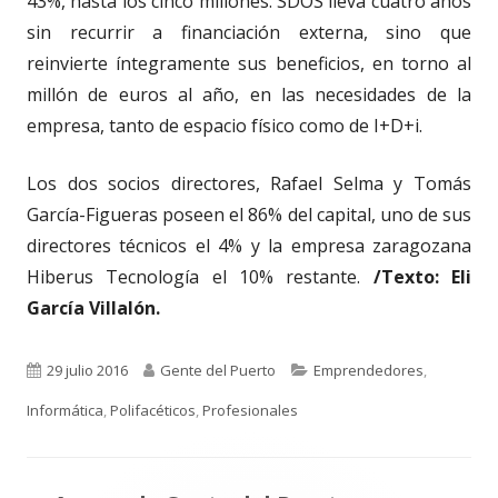
43%, hasta los cinco millones. SDOS lleva cuatro años
sin recurrir a financiación externa, sino que
reinvierte íntegramente sus beneficios, en torno al
millón de euros al año, en las necesidades de la
empresa, tanto de espacio físico como de I+D+i.
Los dos socios directores, Rafael Selma y Tomás
García-Figueras poseen el 86% del capital, uno de sus
directores técnicos el 4% y la empresa zaragozana
Hiberus Tecnología el 10% restante.
/Texto: Eli
García Villalón.
Publicado
Autor
Categorías
29 julio 2016
Gente del Puerto
Emprendedores
,
el
Informática
,
Polifacéticos
,
Profesionales