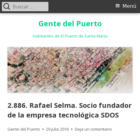
Buscar:
Menú
Menú
principal
Saltar
Gente del Puerto
al
contenido
Habitantes de El Puerto de Santa María
2.886. Rafael Selma. Socio fundador
de la empresa tecnológica SDOS
Autor
Publicado
para 2.886. Ra
Gente del Puerto
29 julio 2016
Deja un comentario
el