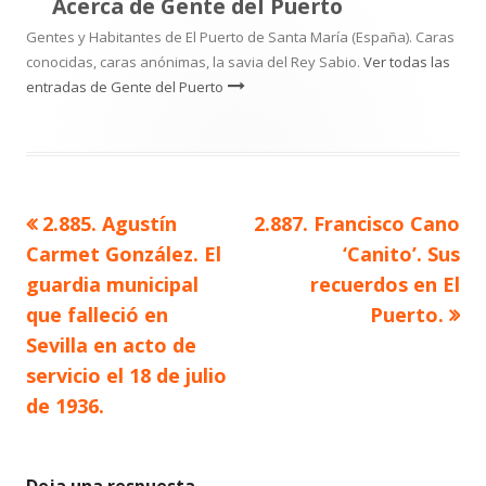
Acerca de
Gente del Puerto
Gentes y Habitantes de El Puerto de Santa María (España). Caras
conocidas, caras anónimas, la savia del Rey Sabio.
Ver todas las
entradas de Gente del Puerto
Artículo
Artículo
2.885. Agustín
2.887. Francisco Cano
Navegación
anterior
siguiente
Carmet González. El
‘Canito’. Sus
de
guardia municipal
recuerdos en El
que falleció en
Puerto.
entradas
Sevilla en acto de
servicio el 18 de julio
de 1936.
Deja una respuesta